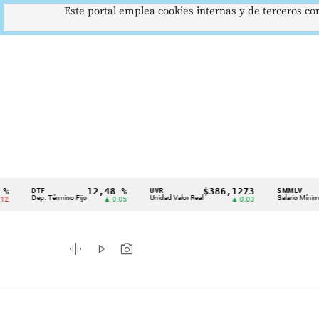
Este portal emplea cookies internas y de terceros con
12,48 %
$386,1273
$1.
DTF
UVR
SMMLV
Cintillo
Dep. Término Fijo
Unidad Valor Real
Salario Mínimo
▲ 0.05
▲ 0.03
de
indicadores
graphic_eq
play_arrow
photo_camera
económicos
Colombia