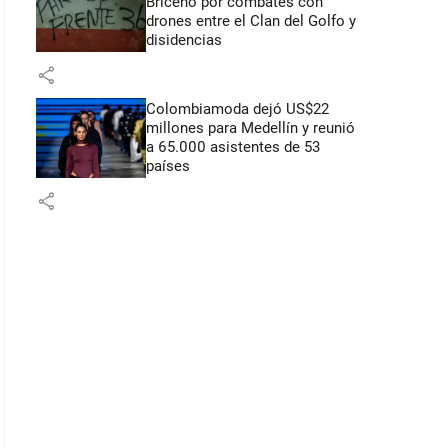
Briceño por combates con
drones entre el Clan del Golfo y
disidencias
share
Colombiamoda dejó US$22
millones para Medellín y reunió
a 65.000 asistentes de 53
países
share