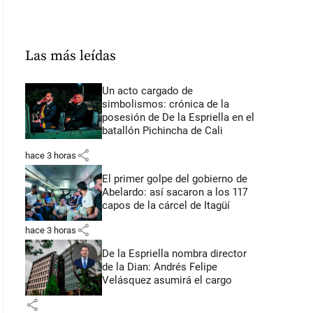
Las más leídas
Un acto cargado de
simbolismos: crónica de la
posesión de De la Espriella en el
batallón Pichincha de Cali
share
hace 3 horas
El primer golpe del gobierno de
Abelardo: así sacaron a los 117
capos de la cárcel de Itagüí
share
hace 3 horas
De la Espriella nombra director
de la Dian: Andrés Felipe
Velásquez asumirá el cargo
share