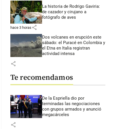
La historia de Rodrigo Gaviria:
de cazador y cirujano a
fotógrafo de aves
share
hace 3 horas
Dos volcanes en erupción este
sábado: el Puracé en Colombia y
el Etna en Italia registran
actividad intensa
share
Te recomendamos
De la Espriella dio por
terminadas las negociaciones
con grupos armados y anunció
megacárceles
share