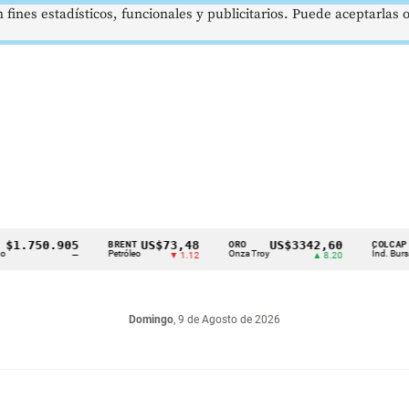
 fines estadísticos, funcionales y publicitarios. Puede aceptarlas
750.905
US$73,48
US$3342,60
16
BRENT
ORO
COLCAP
Petróleo
Onza Troy
Índ. Bursátil
—
▼ 1.12
▲ 8.20
Domingo
, 9 de Agosto de 2026