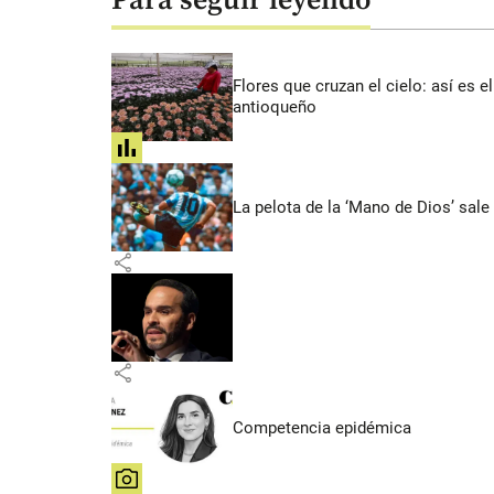
Para seguir leyendo
Flores que cruzan el cielo: así es
antioqueño
share
La pelota de la ‘Mano de Dios’ sale
share
share
Competencia epidémica
share