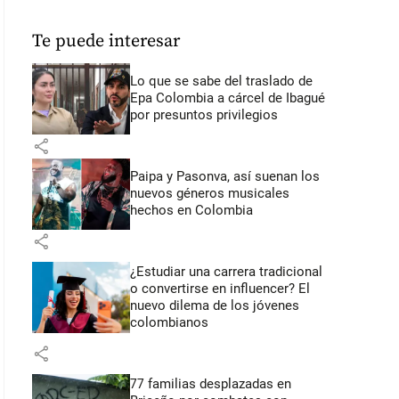
Te puede interesar
Lo que se sabe del traslado de
Epa Colombia a cárcel de Ibagué
por presuntos privilegios
share
Paipa y Pasonva, así suenan los
nuevos géneros musicales
hechos en Colombia
share
¿Estudiar una carrera tradicional
o convertirse en influencer? El
nuevo dilema de los jóvenes
colombianos
share
77 familias desplazadas en