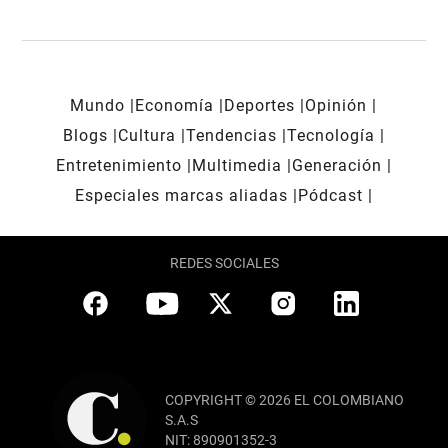
Mundo
Economía
Deportes
Opinión
Blogs
Cultura
Tendencias
Tecnología
Entretenimiento
Multimedia
Generación
Especiales marcas aliadas
Pódcast
REDES SOCIALES
COPYRIGHT © 2026 EL COLOMBIANO
S.A.S
NIT: 890901352-3