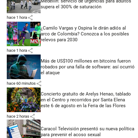
Medellín: servicio de urgencias para adultos
supera el 300% de saturación
share
hace 1 hora
¿Camilo Vargas y Ospina le dirán adiós al
arco de Colombia? Conozca a los posibles
relevos para 2030
share
hace 1 hora
Más de US$100 millones en bitcoins fueron
robados por una falla de software: así ocurrió
el ataque
share
hace 60 minutos
Concierto gratuito de Arelys Henao, tablado
en el Centro y recorridos por Santa Elena
este 6 de agosto en la Feria de las Flores
share
hace 2 horas
Caracol Televisión presentó su nueva política
para prevenir el acoso sexual