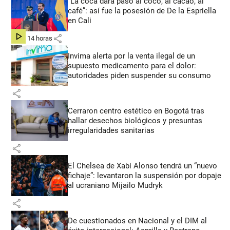
“La coca dará paso al coco, al cacao, al
café”: así fue la posesión de De la Espriella
en Cali
share
hace 14 horas
Invima alerta por la venta ilegal de un
supuesto medicamento para el dolor:
autoridades piden suspender su consumo
share
Cerraron centro estético en Bogotá tras
hallar desechos biológicos y presuntas
irregularidades sanitarias
share
El Chelsea de Xabi Alonso tendrá un “nuevo
fichaje”: levantaron la suspensión por dopaje
al ucraniano Mijailo Mudryk
share
De cuestionados en Nacional y el DIM al