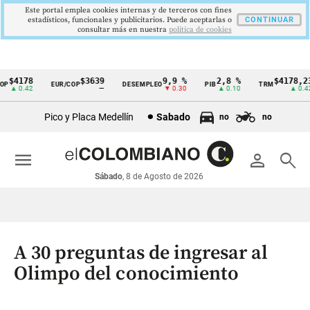
Este portal emplea cookies internas y de terceros con fines
estadísticos, funcionales y publicitarios. Puede aceptarlas o
CONTINUAR
consultar más en nuestra
politica de cookies
$4178
$3639
9,9 %
2,8 %
$4178,23
EUR/COP
DESEMPLEO
PIB
TRM
Cintillo
▲ 0.42
—
▼ 0.30
▲ 0.10
▲ 0.42
de
Pico y Placa Medellín
Sabado
no
no
indicadores
económicos
menu
person
search
Colombia
Sábado
, 8 de Agosto de 2026
A 30 preguntas de ingresar al
Olimpo del conocimiento