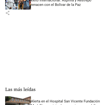
éxito internacional: Asprilla y Restrepo
renacen con el Bolívar de la Paz
share
Las más leídas
Alerta en el Hospital San Vicente Fundación