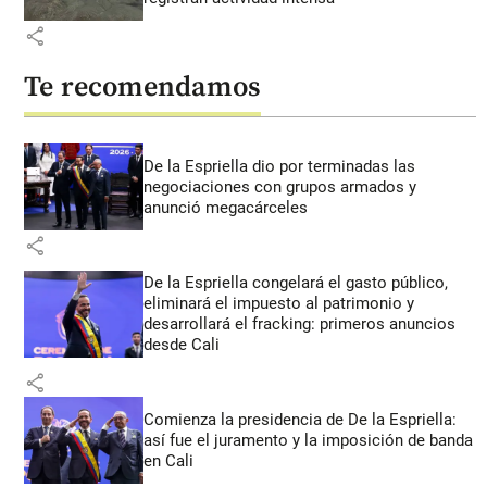
share
Te recomendamos
De la Espriella dio por terminadas las
negociaciones con grupos armados y
anunció megacárceles
share
De la Espriella congelará el gasto público,
eliminará el impuesto al patrimonio y
desarrollará el fracking: primeros anuncios
desde Cali
share
Comienza la presidencia de De la Espriella:
así fue el juramento y la imposición de banda
en Cali