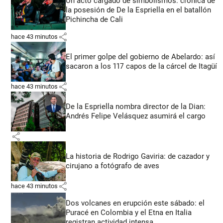
Un acto cargado de simbolismos: crónica de
la posesión de De la Espriella en el batallón
Pichincha de Cali
share
hace 43 minutos
El primer golpe del gobierno de Abelardo: así
sacaron a los 117 capos de la cárcel de Itagüí
share
hace 43 minutos
De la Espriella nombra director de la Dian:
Andrés Felipe Velásquez asumirá el cargo
share
La historia de Rodrigo Gaviria: de cazador y
cirujano a fotógrafo de aves
share
hace 43 minutos
Dos volcanes en erupción este sábado: el
Puracé en Colombia y el Etna en Italia
registran actividad intensa