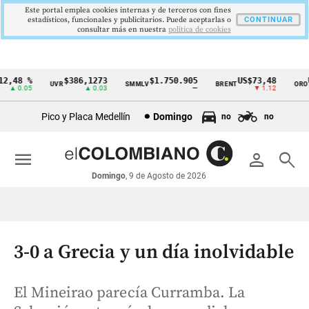
Este portal emplea cookies internas y de terceros con fines
estadísticos, funcionales y publicitarios. Puede aceptarlas o
CONTINUAR
consultar más en nuestra
politica de cookies
,48 %
$386,1273
$1.750.905
US$73,48
US
UVR
SMMLV
BRENT
ORO
Cintillo
▲ 0.05
▲ 0.03
—
▼ 1.12
de
Pico y Placa Medellín
Domingo
no
no
indicadores
económicos
menu
person
search
Colombia
Domingo
, 9 de Agosto de 2026
3-0 a Grecia y un día inolvidable
El Mineirao parecía Curramba. La