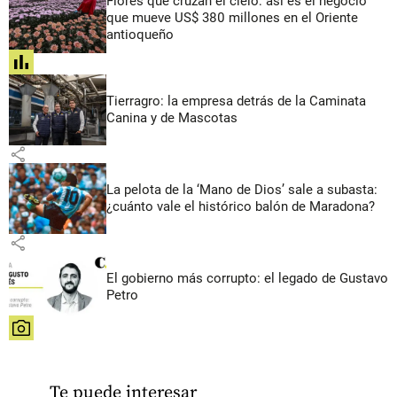
Flores que cruzan el cielo: así es el negocio
que mueve US$ 380 millones en el Oriente
antioqueño
share
Tierragro: la empresa detrás de la Caminata
Canina y de Mascotas
share
La pelota de la ‘Mano de Dios’ sale a subasta:
¿cuánto vale el histórico balón de Maradona?
share
El gobierno más corrupto: el legado de Gustavo
Petro
share
Te puede interesar