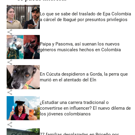
Lo que se sabe del traslado de Epa Colombia
a cárcel de Ibagué por presuntos privilegios
share
Paipa y Pasonva, así suenan los nuevos
géneros musicales hechos en Colombia
share
En Cúcuta despidieron a Gorda, la perra que
murió en el atentado del Eln
share
¿Estudiar una carrera tradicional o
convertirse en influencer? El nuevo dilema de
los jóvenes colombianos
share
77 familias desplazadas en Briceño por