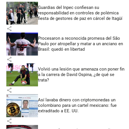
Guardias del Inpec confiesan su
responsabilidad en controles de polémica
fiesta de gestores de paz en cárcel de Itagüí
share
Procesaron a reconocida promesa del São
Paulo por atropellar y matar a un anciano en
Brasil: quedó en libertad
share
Volvió una lesión que amenaza con poner fin
a la carrera de David Ospina, ¿de qué se
trata?
share
Así lavaba dinero con criptomonedas
un
colombiano para un cartel mexicano: fue
extraditado a EE. UU.
share