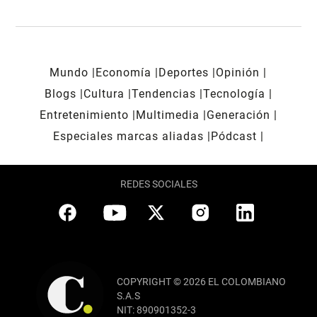
Mundo
Economía
Deportes
Opinión
Blogs
Cultura
Tendencias
Tecnología
Entretenimiento
Multimedia
Generación
Especiales marcas aliadas
Pódcast
REDES SOCIALES
COPYRIGHT © 2026 EL COLOMBIANO
S.A.S
NIT: 890901352-3