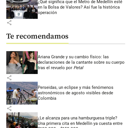
¿Qué significa que el Metro de Medellín esté
en la Bolsa de Valores? Así fue la histórica
operación
share
Te recomendamos
Ariana Grande y su cambio físico: las
declaraciones de la cantante sobre su cuerpo
tras el revuelo por
Petal
share
Perseidas, un eclipse y más fenómenos
astronómicos de agosto visibles desde
Colombia
share
¿Le alcanza para una hamburguesa triple?
Una primera cita en Medellín ya cuesta entre