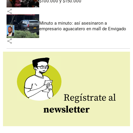
$100.000 y $150.000
share
Minuto a minuto: así asesinaron a
empresario aguacatero en mall de Envigado
share
Regístrate al
newsletter