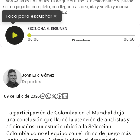
Jhon Arias es una muestra de que el futbolista colombiano sí puede
ser un jugador completo, con llegada al área, ida y vuelta y marca.
FOTO JUAN ANTONIO SÁNCHEZ
×
Toca para escuchar
ESCUCHA EL RESUMEN
Tiempo transcurrido: 0 segundos
Du
00:00
00:56
John Eric Gómez
Deportes
09 de julio de 2026
La participación de Colombia en el Mundial dejó
una conclusión que llamó la atención de analistas y
aficionados: un estudio ubicó a la Selección
Colombia como el equipo con el ritmo de juego más