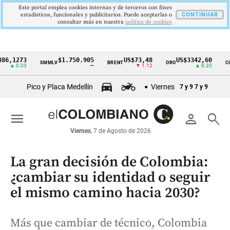
Este portal emplea cookies internas y de terceros con fines
estadísticos, funcionales y publicitarios. Puede aceptarlas o
CONTINUAR
consultar más en nuestra
politica de cookies
,1273
$1.750.905
US$73,48
US$3342,60
SMMLV
BRENT
ORO
COLC
Cintillo
▲ 0.03
—
▼ 1.12
▲ 8.20
de
Pico y Placa Medellín
Viernes
7 y 9
7 y 9
indicadores
económicos
menu
person
search
Colombia
Viernes
, 7 de Agosto de 2026
La gran decisión de Colombia:
¿cambiar su identidad o seguir
el mismo camino hacia 2030?
Más que cambiar de técnico, Colombia