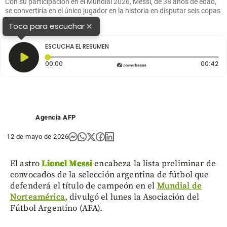
Con su participación en el Mundial 2026, Messi, de 38 años de edad,
se convertiría en el único jugador en la historia en disputar seis copas
del mundo. FOTO AFP
×
Toca para escuchar
ESCUCHA EL RESUMEN
Tiempo transcurrido: 0 segundos
Du
00:00
00:42
Agencia AFP
12 de mayo de 2026
El astro
Lionel Messi
encabeza la lista preliminar de
convocados de la selección argentina de fútbol que
defenderá el título de campeón en el
Mundial de
Norteamérica
, divulgó el lunes la Asociación del
Fútbol Argentino (AFA).