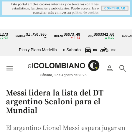
Este portal emplea cookies internas y de terceros con fines
estadísticos, funcionales y publicitarios. Puede aceptarlas o
CONTINUAR
consultar más en nuestra
politica de cookies
3
$1.750.905
US$73,48
US$3342,60
16
SMMLV
BRENT
ORO
COLCAP
Cintillo
3
—
▼ 1.12
▲ 8.20
de
Pico y Placa Medellín
Sabado
no
no
indicadores
económicos
menu
person
search
Colombia
Sábado
, 8 de Agosto de 2026
Messi lidera la lista del DT
argentino Scaloni para el
Mundial
El argentino Lionel Messi espera jugar en