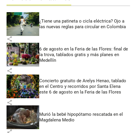
¿Tiene una patineta o cicla eléctrica? Ojo a
las nuevas reglas para circular en Colombia
share
6 de agosto en la Feria de las Flores: final de
la trova, tablados gratis y más planes en
Medellín
share
Concierto gratuito de Arelys Henao, tablado
en el Centro y recorridos por Santa Elena
este 6 de agosto en la Feria de las Flores
share
Murió la bebé hipopótamo rescatada en el
Magdalena Medio
share