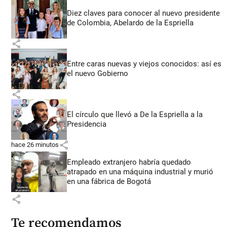
Diez claves para conocer al nuevo presidente
de Colombia, Abelardo de la Espriella
share
Entre caras nuevas y viejos conocidos: así es
el nuevo Gobierno
share
El círculo que llevó a De la Espriella a la
Presidencia
share
hace 26 minutos
Empleado extranjero habría quedado
atrapado en una máquina industrial y murió
en una fábrica de Bogotá
share
Te recomendamos