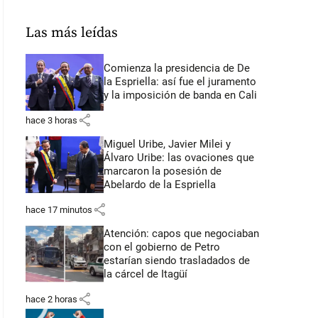
Las más leídas
Comienza la presidencia de De
la Espriella: así fue el juramento
y la imposición de banda en Cali
share
hace 3 horas
Miguel Uribe, Javier Milei y
Álvaro Uribe: las ovaciones que
marcaron la posesión de
Abelardo de la Espriella
share
hace 17 minutos
Atención: capos que negociaban
con el gobierno de Petro
estarían siendo trasladados de
la cárcel de Itagüí
share
hace 2 horas