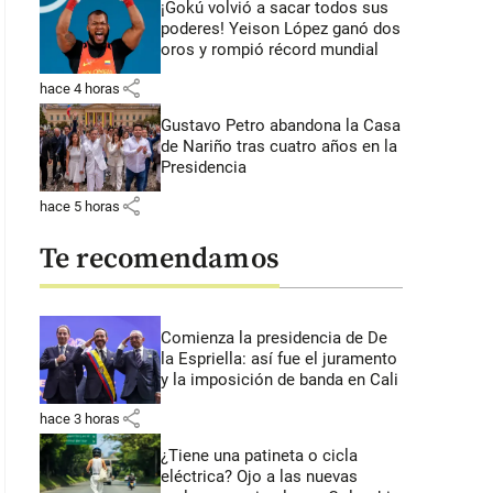
¡Gokú volvió a sacar todos sus
poderes! Yeison López ganó dos
oros y rompió récord mundial
share
hace 4 horas
Gustavo Petro abandona la Casa
de Nariño tras cuatro años en la
Presidencia
share
hace 5 horas
Te recomendamos
Comienza la presidencia de De
la Espriella: así fue el juramento
y la imposición de banda en Cali
share
hace 3 horas
¿Tiene una patineta o cicla
eléctrica? Ojo a las nuevas