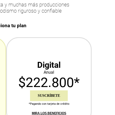
esta y muchas más producciones
iodismo riguroso y confiable
iona tu plan
Digital
Anual
$222.800*
SUSCRÍBETE
*Pagando con tarjeta de crédito
MIRA LOS BENEFICIOS