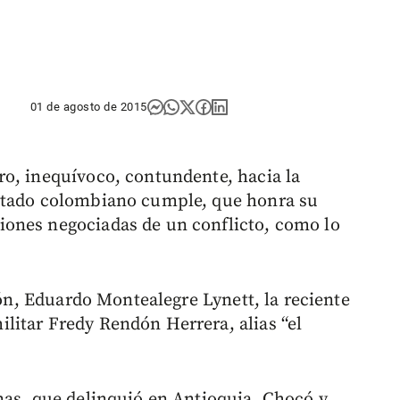
01 de agosto de 2015
o, inequívoco, contundente, hacia la
stado colombiano cumple, que honra su
ones negociadas de un conflicto, como lo
ión, Eduardo Montealegre Lynett, la reciente
litar Fredy Rendón Herrera, alias “el
nas, que delinquió en Antioquia, Chocó y