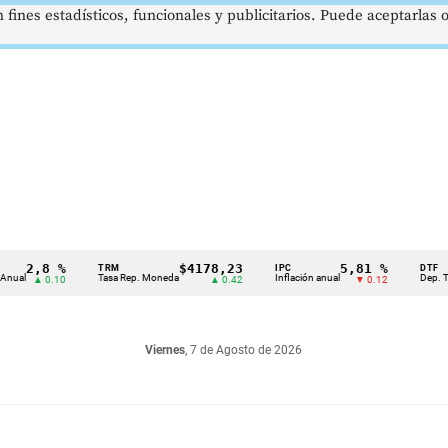
 fines estadísticos, funcionales y publicitarios. Puede aceptarlas
,8 %
$4178,23
5,81 %
TRM
IPC
DTF
Tasa Rep. Moneda
Inflación anual
Dep. Término 
▲ 0.10
▲ 0.42
▼ 0.12
Viernes
, 7 de Agosto de 2026