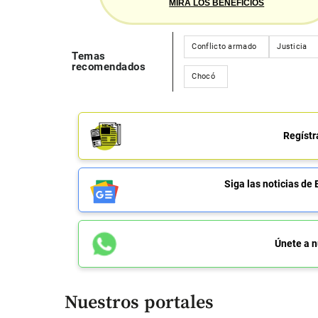
MIRA LOS BENEFICIOS
Conflicto armado
Justicia
Temas
recomendados
Chocó
Regístr
Siga las noticias 
Únete a n
Nuestros portales