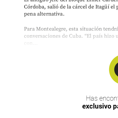
Córdoba, salió de la cárcel de Itagüí e
pena alternativa.
Para Montealegre, esta situación tendr
conversaciones de Cuba. “El país hizo 
con...
Has encont
exclusivo p