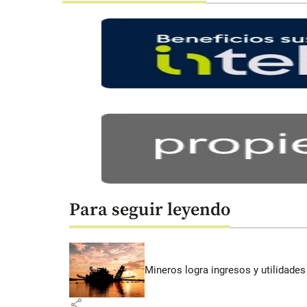
Para seguir leyendo
Mineros logra ingresos y utilidade
share