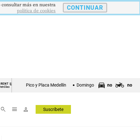
 o consultar más en nuestra
CONTINUAR
politica de cookies
US$73,48
US$3342,60
1621,34 pts
ORO
COLCAP
USD/
Pico y Placa Medellín
Domingo
no
no
Onza Troy
Índ. Bursátil
Dólar 
▼ 1.12
▲ 8.20
▲ 0.67
search
menu
person
Suscríbete