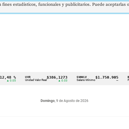
 fines estadísticos, funcionales y publicitarios. Puede aceptarlas
8 %
$386,1273
$1.750.905
UVR
SMMLV
BRENT
Unidad Valor Real
Salario Mínimo
Petróleo
0.05
▲ 0.03
—
Domingo
, 9 de Agosto de 2026