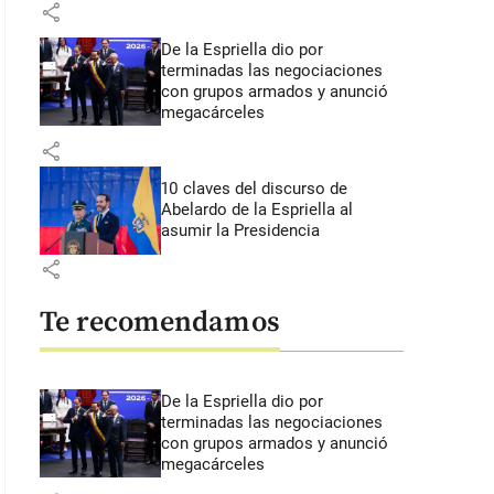
share
De la Espriella dio por
terminadas las negociaciones
con grupos armados y anunció
megacárceles
share
10 claves del discurso de
Abelardo de la Espriella al
asumir la Presidencia
share
Te recomendamos
De la Espriella dio por
terminadas las negociaciones
con grupos armados y anunció
megacárceles
 39 segundos