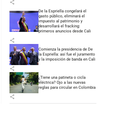
share
De la Espriella congelará el
gasto público, eliminará el
impuesto al patrimonio y
desarrollará el fracking:
primeros anuncios desde Cali
share
Comienza la presidencia de De
la Espriella: así fue el juramento
y la imposición de banda en Cali
share
¿Tiene una patineta o cicla
eléctrica? Ojo a las nuevas
reglas para circular en Colombia
share