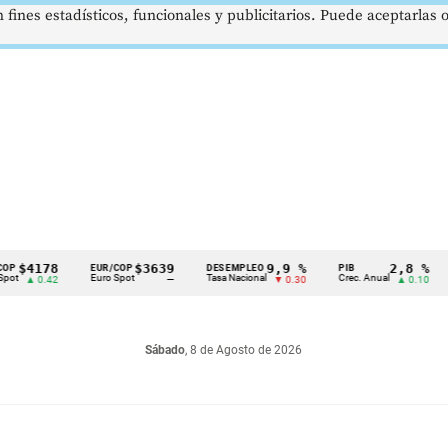
 fines estadísticos, funcionales y publicitarios. Puede aceptarlas
178
$3639
9,9 %
2,8 %
EUR/COP
DESEMPLEO
PIB
TRM
Euro Spot
Tasa Nacional
Crec. Anual
Tasa 
0.42
—
▼ 0.30
▲ 0.10
Sábado
, 8 de Agosto de 2026