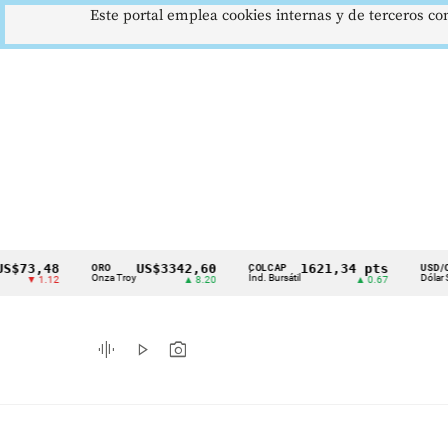
Este portal emplea cookies internas y de terceros con
,48
US$3342,60
1621,34 pts
$4
ORO
COLCAP
USD/COP
Cintillo
Onza Troy
Índ. Bursátil
Dólar Spot
1.12
▲ 8.20
▲ 0.67
▲ 
de
indicadores
graphic_eq
play_arrow
photo_camera
económicos
Colombia