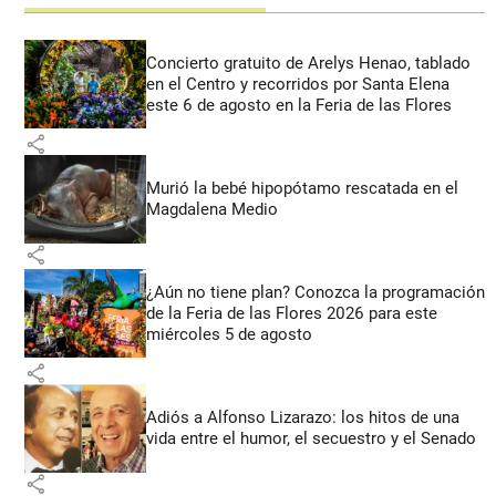
Concierto gratuito de Arelys Henao, tablado
en el Centro y recorridos por Santa Elena
este 6 de agosto en la Feria de las Flores
share
Murió la bebé hipopótamo rescatada en el
Magdalena Medio
share
¿Aún no tiene plan? Conozca la programación
de la Feria de las Flores 2026 para este
miércoles 5 de agosto
share
Adiós a Alfonso Lizarazo: los hitos de una
vida entre el humor, el secuestro y el Senado
share