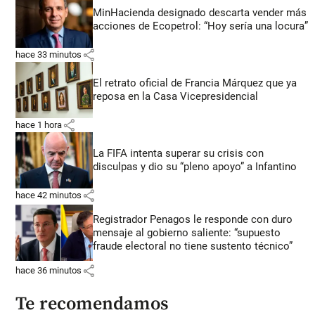
MinHacienda designado descarta vender más
acciones de Ecopetrol: “Hoy sería una locura”
share
hace 33 minutos
El retrato oficial de Francia Márquez que ya
reposa en la Casa Vicepresidencial
share
hace 1 hora
La FIFA intenta superar su crisis con
disculpas y dio su “pleno apoyo” a Infantino
share
hace 42 minutos
Registrador Penagos le responde con duro
mensaje al gobierno saliente: “supuesto
fraude electoral no tiene sustento técnico”
share
hace 36 minutos
Te recomendamos