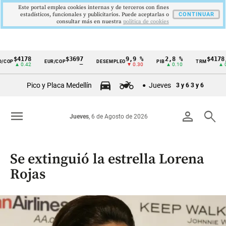
Este portal emplea cookies internas y de terceros con fines
estadísticos, funcionales y publicitarios. Puede aceptarlas o
CONTINUAR
consultar más en nuestra
politica de cookies
$4178
$3697
9,9 %
2,8 %
$4178,2
OP
EUR/COP
DESEMPLEO
PIB
TRM
Cintillo
▲ 0.42
—
▼ 0.30
▲ 0.10
▲ 0.4
de
Pico y Placa Medellín
Jueves
3 y 6
3 y 6
indicadores
económicos
menu
person
search
Jueves
, 6 de Agosto de 2026
Colombia
Se extinguió la estrella Lorena
Rojas