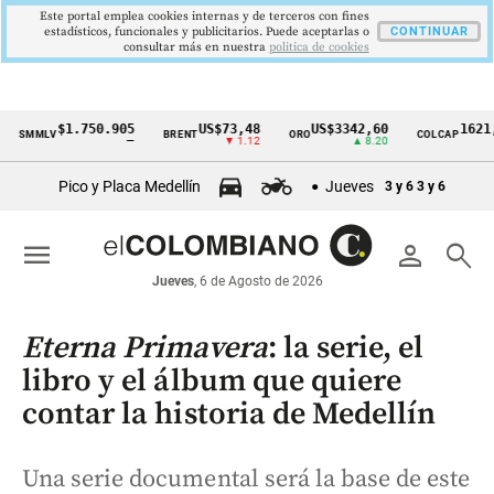
Este portal emplea cookies internas y de terceros con fines
estadísticos, funcionales y publicitarios. Puede aceptarlas o
CONTINUAR
consultar más en nuestra
politica de cookies
$1.750.905
US$73,48
US$3342,60
1621,34 p
MLV
BRENT
ORO
COLCAP
Cintillo
—
▼ 1.12
▲ 8.20
▲ 0
de
Pico y Placa Medellín
Jueves
3 y 6
3 y 6
indicadores
económicos
menu
person
search
Colombia
Jueves
, 6 de Agosto de 2026
Eterna Primavera
: la serie, el
libro y el álbum que quiere
contar la historia de Medellín
Una serie documental será la base de este