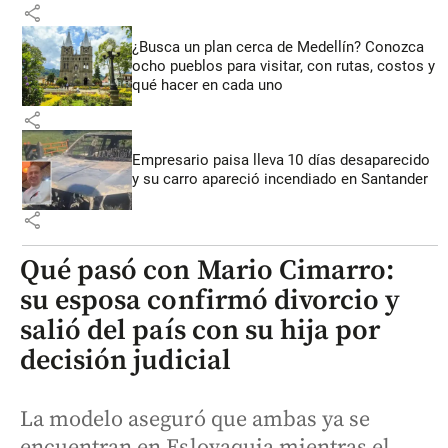
share
¿Busca un plan cerca de Medellín? Conozca
ocho pueblos para visitar, con rutas, costos y
qué hacer en cada uno
share
Empresario paisa lleva 10 días desaparecido
y su carro apareció incendiado en Santander
share
Qué pasó con Mario Cimarro:
su esposa confirmó divorcio y
salió del país con su hija por
decisión judicial
La modelo aseguró que ambas ya se
encuentran en Eslovaquia mientras el