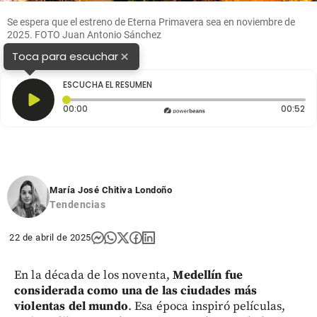
Se espera que el estreno de Eterna Primavera sea en noviembre de
2025. FOTO Juan Antonio Sánchez
×
Toca para escuchar
ESCUCHA EL RESUMEN
Tiempo transcurrido: 0 segundos
Du
00:00
00:52
María José Chitiva Londoño
Tendencias
22 de abril de 2025
En la década de los noventa,
Medellín fue
considerada como una de las ciudades más
violentas del mundo
. Esa época inspiró películas,