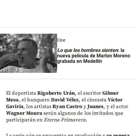
Cine
Lo que los hombres sienten
: la
nueva película de Marlon Moreno
grabada en Medellín
El deportista
Rigoberto Urán
, el escritor
Gilmer
Mesa
, el banquero
David Vélez
, el cineasta
Víctor
Gaviria
, los artistas
Ryan Castro
y
Juanes
, y el actor
Wagner Moura
serán algunos de los invitados que
participarán en
Eterna Primavera
.
La serie aún se encuentra en producción y
se espera