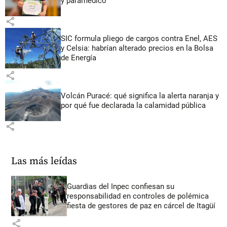
y paramédico
share
SIC formula pliego de cargos contra Enel, AES
y Celsia: habrían alterado precios en la Bolsa
de Energía
share
Volcán Puracé: qué significa la alerta naranja y
por qué fue declarada la calamidad pública
share
Las más leídas
Guardias del Inpec confiesan su
responsabilidad en controles de polémica
fiesta de gestores de paz en cárcel de Itagüí
share