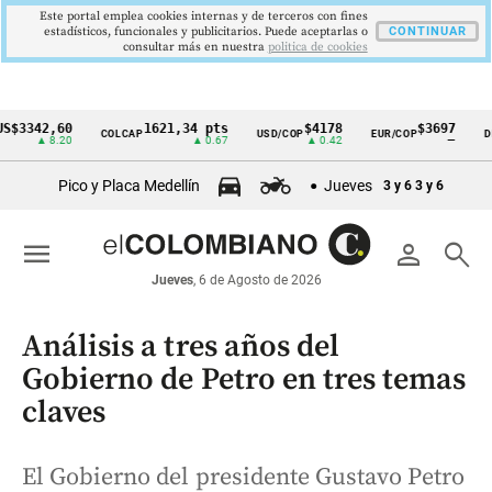
Este portal emplea cookies internas y de terceros con fines
estadísticos, funcionales y publicitarios. Puede aceptarlas o
CONTINUAR
consultar más en nuestra
politica de cookies
42,60
1621,34 pts
$4178
$3697
COLCAP
USD/COP
EUR/COP
DESEMP
Cintillo
▲ 8.20
▲ 0.67
▲ 0.42
—
de
Pico y Placa Medellín
Jueves
3 y 6
3 y 6
indicadores
económicos
menu
person
search
Colombia
Jueves
, 6 de Agosto de 2026
Análisis a tres años del
Gobierno de Petro en tres temas
claves
El Gobierno del presidente Gustavo Petro