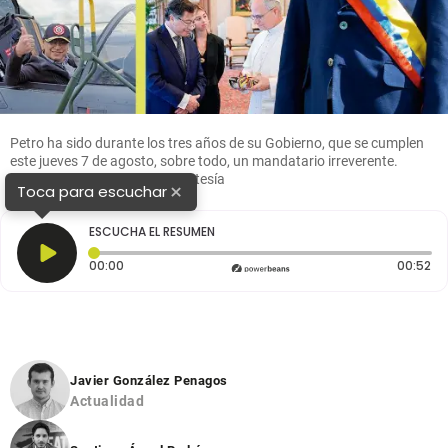
Petro ha sido durante los tres años de su Gobierno, que se cumplen
este jueves 7 de agosto, sobre todo, un mandatario irreverente.
Fotos: EL COLOMBIANO y cortesía
×
Toca para escuchar
ESCUCHA EL RESUMEN
Tiempo transcurrido: 0 segundos
Du
00:00
00:52
Javier González Penagos
Actualidad