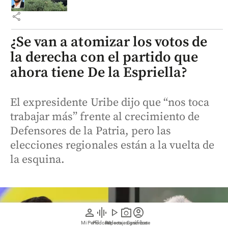
share
¿Se van a atomizar los votos de
la derecha con el partido que
ahora tiene De la Espriella?
El expresidente Uribe dijo que “nos toca
trabajar más” frente al crecimiento de
Defensores de la Patria, pero las
elecciones regionales están a la vuelta de
la esquina.
person
graphic_eq
play_arrow
photo_camera
account_circle
Mi Perfil
Pódcast
Reportajes gráficos
Videos
Suscríbete