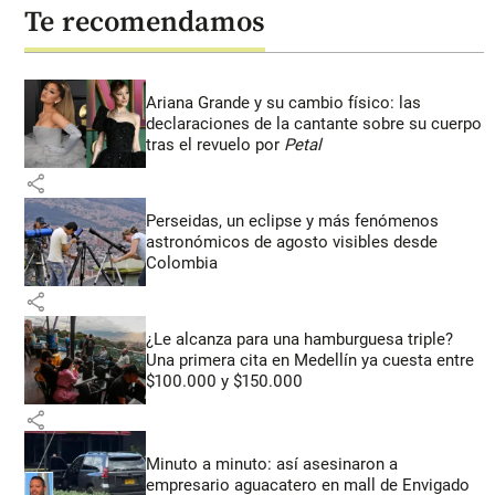
Te recomendamos
Ariana Grande y su cambio físico: las
declaraciones de la cantante sobre su cuerpo
tras el revuelo por
Petal
share
Perseidas, un eclipse y más fenómenos
astronómicos de agosto visibles desde
Colombia
share
¿Le alcanza para una hamburguesa triple?
Una primera cita en Medellín ya cuesta entre
$100.000 y $150.000
share
Minuto a minuto: así asesinaron a
empresario aguacatero en mall de Envigado