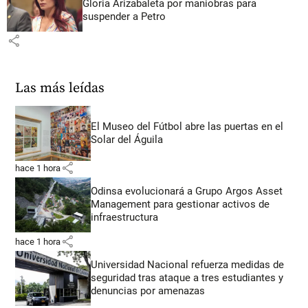
Gloria Arizabaleta por maniobras para
suspender a Petro
share
Las más leídas
El Museo del Fútbol abre las puertas en el
Solar del Águila
share
hace 1 hora
Odinsa evolucionará a Grupo Argos Asset
Management para gestionar activos de
infraestructura
share
hace 1 hora
Universidad Nacional refuerza medidas de
seguridad tras ataque a tres estudiantes y
denuncias por amenazas