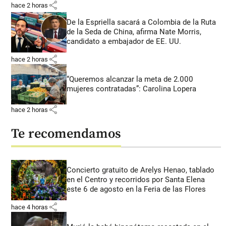
share
hace 2 horas
De la Espriella sacará a Colombia de la Ruta
de la Seda de China, afirma Nate Morris,
candidato a embajador de EE. UU.
share
hace 2 horas
“Queremos alcanzar la meta de 2.000
mujeres contratadas”: Carolina Lopera
share
hace 2 horas
Te recomendamos
Concierto gratuito de Arelys Henao, tablado
en el Centro y recorridos por Santa Elena
este 6 de agosto en la Feria de las Flores
share
hace 4 horas