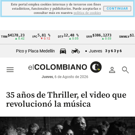
Este portal emplea cookies internas y de terceros con fines
estadísticos, funcionales y publicitarios. Puede aceptarlas o
CONTINUAR
consultar más en nuestra
politica de cookies
$4178,23
5,81 %
12,48 %
$386,1273
$1.750.
IPC
DTF
UVR
SMMLV
Cintillo
▲ 0.42
▼ 0.12
▲ 0.05
▲ 0.03
de
Pico y Placa Medellín
Jueves
3 y 6
3 y 6
indicadores
económicos
menu
person
search
Colombia
Jueves
, 6 de Agosto de 2026
35 años de Thriller, el video que
revolucionó la música