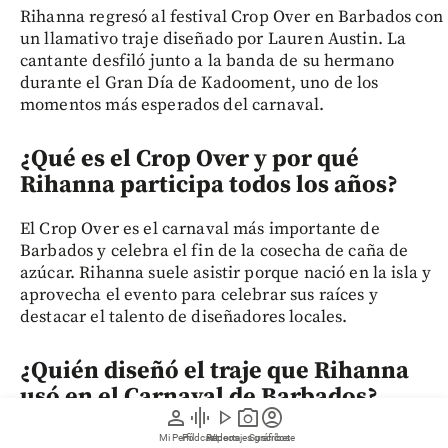
Rihanna regresó al festival Crop Over en Barbados con
un llamativo traje diseñado por Lauren Austin. La
cantante desfiló junto a la banda de su hermano
durante el Gran Día de Kadooment, uno de los
momentos más esperados del carnaval.
¿Qué es el Crop Over y por qué
Rihanna participa todos los años?
El Crop Over es el carnaval más importante de
Barbados y celebra el fin de la cosecha de caña de
azúcar. Rihanna suele asistir porque nació en la isla y
aprovecha el evento para celebrar sus raíces y
destacar el talento de diseñadores locales.
¿Quién diseñó el traje que Rihanna
usó en el Carnaval de Barbados?
person
graphic_eq
play_arrow
photo_camera
account_circle
El vestuario fue creado por la diseñadora barbadense
Mi Perfil
Pódcast
Reportajes gráficos
Videos
Suscríbete