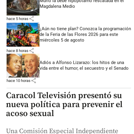
Murió la bebé hipopótamo rescatada en el
Magdalena Medio
share
hace 5 horas
¿Aún no tiene plan? Conozca la programación
de la Feria de las Flores 2026 para este
miércoles 5 de agosto
share
hace 8 horas
Adiós a Alfonso Lizarazo: los hitos de una
vida entre el humor, el secuestro y el Senado
share
hace 10 horas
Caracol Televisión presentó su
nueva política para prevenir el
acoso sexual
Una Comisión Especial Independiente