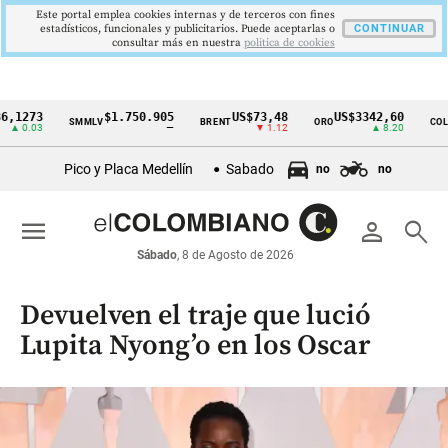
Este portal emplea cookies internas y de terceros con fines
estadísticos, funcionales y publicitarios. Puede aceptarlas o
CONTINUAR
consultar más en nuestra
politica de cookies
73
$1.750.905
US$73,48
US$3342,60
1
SMMLV
BRENT
ORO
COLCAP
Cintillo
03
—
▼ 1.12
▲ 8.20
de
Pico y Placa Medellín
Sabado
no
no
indicadores
económicos
menu
person
search
Colombia
Sábado
, 8 de Agosto de 2026
Devuelven el traje que lució
Lupita Nyong’o en los Oscar