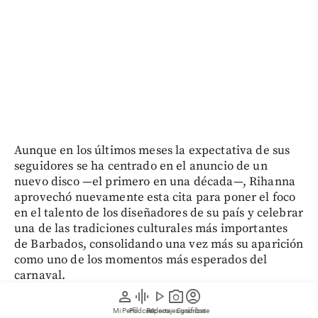
Aunque en los últimos meses la expectativa de sus
seguidores se ha centrado en el anuncio de un
nuevo disco —el primero en una década—, Rihanna
aprovechó nuevamente esta cita para poner el foco
en el talento de los diseñadores de su país y celebrar
una de las tradiciones culturales más importantes
de Barbados, consolidando una vez más su aparición
como uno de los momentos más esperados del
carnaval.
person
graphic_eq
play_arrow
photo_camera
account_circle
Mi Perfil
Pódcast
Reportajes gráficos
Videos
Suscríbete