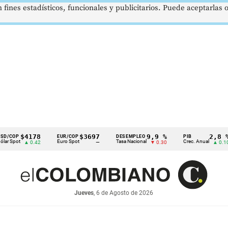
 fines estadísticos, funcionales y publicitarios. Puede aceptarlas
$4178
$3697
9,9 %
2,8 %
EUR/COP
DESEMPLEO
PIB
t
Euro Spot
Tasa Nacional
Crec. Anual
▲ 0.42
—
▼ 0.30
▲ 0.10
Jueves
, 6 de Agosto de 2026