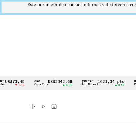
Este portal emplea cookies internas y de terceros con
$73,48
US$3342,60
1621,34 pts
ORO
COLCAP
USD/COP
Cintillo
Onza Troy
Índ. Bursátil
Dólar Spo
▼ 1.12
▲ 8.20
▲ 0.67
de
indicadores
graphic_eq
play_arrow
photo_camera
económicos
Colombia