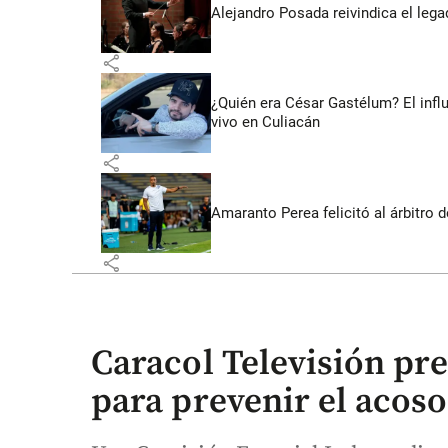
Alejandro Posada reivindica el lega
share
¿Quién era César Gastélum? El inf
vivo en Culiacán
share
Amaranto Perea felicitó al árbitro 
share
Caracol Televisión pre
para prevenir el acoso