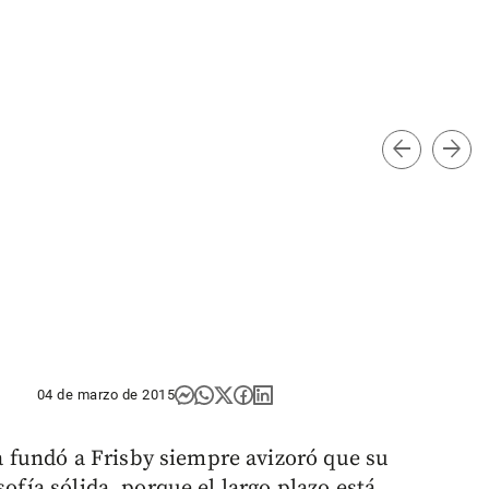
arrow_back
arrow_forward
A A
col
04 de marzo de 2015
fundó a Frisby siempre avizoró que su
sofía sólida, porque el largo plazo está