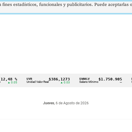
 fines estadísticos, funcionales y publicitarios. Puede aceptarlas
48 %
$386,1273
$1.750.905
UVR
SMMLV
BRENT
Unidad Valor Real
Salario Mínimo
Petróle
 0.05
▲ 0.03
—
Jueves
, 6 de Agosto de 2026