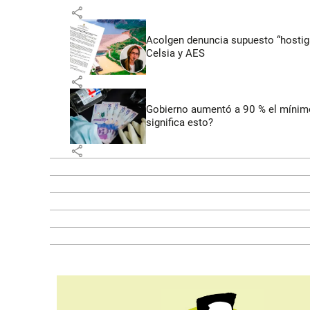
share
Acolgen denuncia supuesto “hostigam
Celsia y AES
share
Gobierno aumentó a 90 % el mínimo 
significa esto?
share