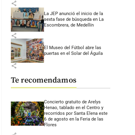
share
La JEP anunció el inicio de la
sexta fase de búsqueda en La
Escombrera, de Medellín
share
lfredo Hoyos Mazuera, fundador de Frisby, sus colaboradores lo definen
prensa
El Museo del Fútbol abre las
puertas en el Solar del Águila
share
Te recomendamos
Concierto gratuito de Arelys
Henao, tablado en el Centro y
recorridos por Santa Elena este
6 de agosto en la Feria de las
Flores