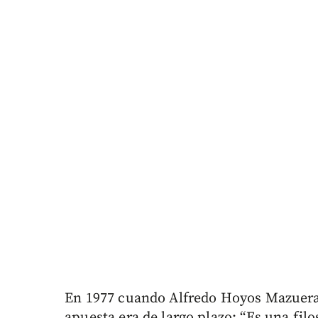
En 1977 cuando Alfredo Hoyos Mazuera 
apuesta era de largo plazo: “Es una filo