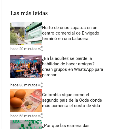
Las más leídas
Hurto de unos zapatos en un
centro comercial de Envigado
terminó en una balacera
share
hace 20 minutos
¿En la adultez se pierde la
habilidad de hacer amigos?:
crean grupos en WhatsApp para
parchar
share
hace 36 minutos
Colombia sigue como el
segundo país de la Ocde donde
más aumenta el costo de vida
share
hace 53 minutos
¿Por qué las esmeraldas