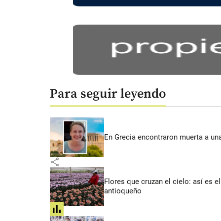
Para seguir leyendo
En Grecia encontraron muerta a un
share
Flores que cruzan el cielo: así es
antioqueño
share