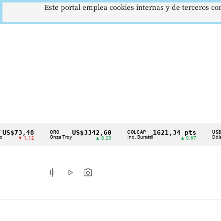
Este portal emplea cookies internas y de terceros con
,48
US$3342,60
1621,34 pts
$4
ORO
COLCAP
USD/COP
Cintillo
Onza Troy
Índ. Bursátil
Dólar Spot
1.12
▲ 8.20
▲ 0.67
▲ 
de
indicadores
graphic_eq
play_arrow
photo_camera
económicos
Colombia