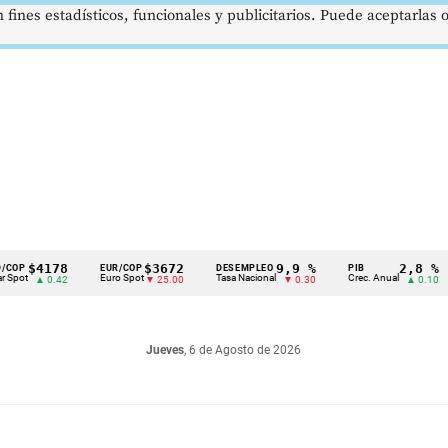
 fines estadísticos, funcionales y publicitarios. Puede aceptarlas
178
$3672
9,9 %
2,8 %
EUR/COP
DESEMPLEO
PIB
TRM
Euro Spot
Tasa Nacional
Crec. Anual
Tasa 
0.42
▼ 25.00
▼ 0.30
▲ 0.10
Jueves
, 6 de Agosto de 2026