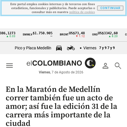
Este portal emplea cookies internas y de terceros con fines
estadísticos, funcionales y publicitarios. Puede aceptarlas o
CONTINUAR
consultar más en nuestra
politica de cookies
273
$1.750.905
US$73,48
US$3342,60
SMMLV
BRENT
ORO
COLCAP
Cintillo
.03
—
▼ 1.12
▲ 8.20
de
Pico y Placa Medellín
Viernes
7 y 9
7 y 9
indicadores
económicos
menu
person
search
Colombia
Viernes
, 7 de Agosto de 2026
En la Maratón de Medellín
correr también fue un acto de
amor; así fue la edición 31 de la
carrera más importante de la
ciudad