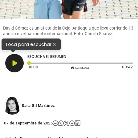
David Gómez es un atleta de la Ceja, Antioquia que lleva corriendo 13
años a nivel nacional e internacional. Foto: Camilo Suárez.
×
Toca para escuchar
1
2
3
4
5
ESCUCHA EL RESUMEN
Tiempo transcurrido: 0 segundos
Du
00:00
00:42
Sara Gil Martínez
07 de septiembre de 2025