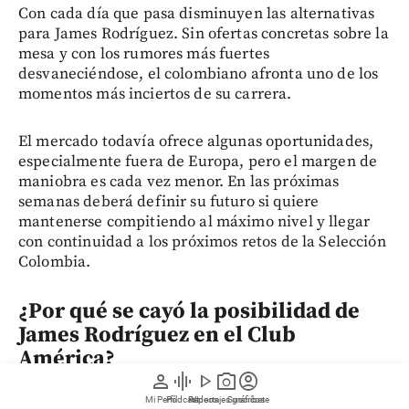
Con cada día que pasa disminuyen las alternativas
para James Rodríguez. Sin ofertas concretas sobre la
mesa y con los rumores más fuertes
desvaneciéndose, el colombiano afronta uno de los
momentos más inciertos de su carrera.
El mercado todavía ofrece algunas oportunidades,
especialmente fuera de Europa, pero el margen de
maniobra es cada vez menor. En las próximas
semanas deberá definir su futuro si quiere
mantenerse compitiendo al máximo nivel y llegar
con continuidad a los próximos retos de la Selección
Colombia.
¿Por qué se cayó la posibilidad de
James Rodríguez en el Club
América?
person
graphic_eq
play_arrow
photo_camera
account_circle
Porque, según el periodista César Luis Merlo, dos
Mi Perfil
Pódcast
Reportajes gráficos
Videos
Suscríbete