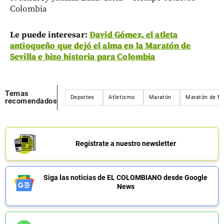
Colombia
Le puede interesar:
David Gómez, el atleta
antioqueño que dejó el alma en la Maratón de
Sevilla e hizo historia para Colombia
Temas
Deportes
Atletismo
Maratón
Maratón de Me
recomendados
Regístrate a nuestro newsletter
Siga las noticias de EL COLOMBIANO desde Google
News