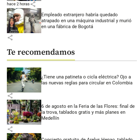
share
hace 2 horas
Empleado extranjero habría quedado
atrapado en una máquina industrial y murió
en una fábrica de Bogotá
share
Te recomendamos
¿Tiene una patineta o cicla eléctrica? Ojo a
las nuevas reglas para circular en Colombia
share
6 de agosto en la Feria de las Flores: final de
la trova, tablados gratis y más planes en
Medellín
share
Concierto gratuito de Arelys Henao, tablado