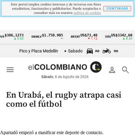
Este portal emplea cookies internas y de terceros con fines
estadísticos, funcionales y publicitarios. Puede aceptarlas o
CONTINUAR
consultar más en nuestra
politica de cookies
6,1273
$1.750.905
US$73,48
US$3342,60
SMMLV
BRENT
ORO
CO
Cintillo
▲ 0.03
—
▼ 1.12
▲ 8.20
de
Pico y Placa Medellín
Sabado
no
no
indicadores
económicos
menu
person
search
Colombia
Sábado
, 8 de Agosto de 2026
En Urabá, el rugby atrapa casi
como el fútbol
Apartadó empezó a masificar este deporte de contacto.