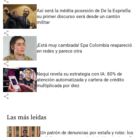
share
Así será la inédita posesión de De la Espriella:
su primer discurso será desde un cantón
militar
share
¡Está muy cambiada! Epa Colombia reapareció
en redes y parece otra
share
Nequi revela su estrategia con IA: 80% de
atención automatizada y cartera de crédito
multiplicada por diez
share
Las más leídas
Un patrón de denuncias por estafa y robo: los