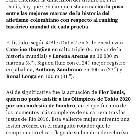
Denis, hay que señalar que esta actuación
la puso
entre las mejores marcas de la historia del
atletismo colombiano con respecto al ranking
histórico mundial de cada prueba
.
El listado, según @AlexDatos2 en X, lo encabezan
Caterine Ibargüen
en salto triple (6.ª mejor de la
historia mundial) y
Lorena Arenas
en 10 000 m
marcha (8.ª). Siguen Ruiz con el 24.º mejor registro
en jabalina,
Anthony Zambrano
en 400 m (27.º) y
Ronal Longa
en 100 m (31.º).
Así de significativa fue la actuación de
Flor Denis,
quien no pudo asistir a los Olímpicos de Tokio 2020
por una molestia de hombro
, en el que fue uno de
los momentos más complejos de su carrera tras las
justas de Río 2016. Esta valiente mujer enfrentó una
lesión crónica en el manguito rotador que le
comprometió el cartílago de su hombro derecho (su