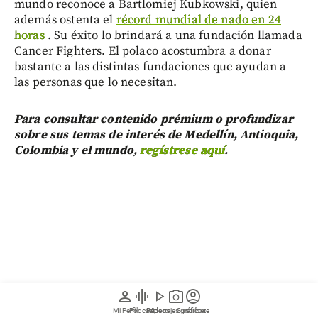
mundo reconoce a Bartlomiej Kubkowski, quien
además ostenta el
récord mundial de nado en 24
horas
. Su éxito lo brindará a una fundación llamada
Cancer Fighters. El polaco acostumbra a donar
bastante a las distintas fundaciones que ayudan a
las personas que lo necesitan.
Para consultar contenido prémium o profundizar
sobre sus temas de interés de Medellín, Antioquia,
Colombia y el mundo,
regístrese aquí
.
person
graphic_eq
play_arrow
photo_camera
account_circle
Mi Perfil
Pódcast
Reportajes gráficos
Videos
Suscríbete