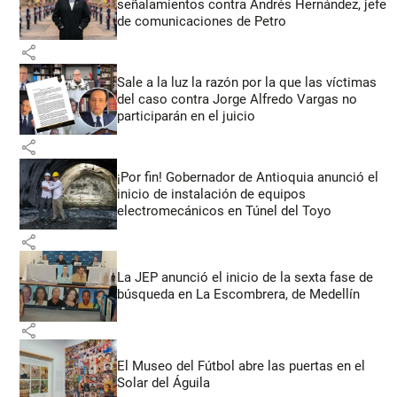
señalamientos contra Andrés Hernández, jefe
de comunicaciones de Petro
share
Sale a la luz la razón por la que las víctimas
del caso contra Jorge Alfredo Vargas no
participarán en el juicio
share
¡Por fin! Gobernador de Antioquia anunció el
inicio de instalación de equipos
electromecánicos en Túnel del Toyo
share
La JEP anunció el inicio de la sexta fase de
búsqueda en La Escombrera, de Medellín
share
El Museo del Fútbol abre las puertas en el
Solar del Águila