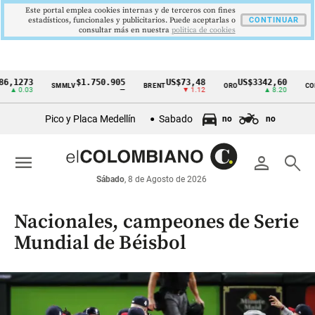
Este portal emplea cookies internas y de terceros con fines
estadísticos, funcionales y publicitarios. Puede aceptarlas o
CONTINUAR
consultar más en nuestra
politica de cookies
73
$1.750.905
US$73,48
US$3342,60
1
SMMLV
BRENT
ORO
COLCAP
Cintillo
03
—
▼ 1.12
▲ 8.20
de
Pico y Placa Medellín
Sabado
no
no
indicadores
económicos
menu
person
search
Colombia
Sábado
, 8 de Agosto de 2026
Nacionales, campeones de Serie
Mundial de Béisbol