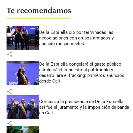
Te recomendamos
De la Espriella dio por terminadas las
negociaciones con grupos armados y
anunció megacárceles
share
De la Espriella congelará el gasto público,
eliminará el impuesto al patrimonio y
desarrollará el fracking: primeros anuncios
desde Cali
share
Comienza la presidencia de De la Espriella:
así fue el juramento y la imposición de banda
en Cali
share