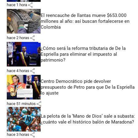
share
hace 1 hora
El reencauche de llantas mueve $653.000
millones al año: así buscan fortalecerse en
Colombia
share
hace 2 horas
¿Cómo será la reforma tributaria de De la
Espriella para eliminar el impuesto al
patrimonio?
share
hace 4 horas
Centro Democrático pide devolver
presupuesto de Petro para que De la Espriella
lo ajuste
share
hace 51 minutos
La pelota de la ‘Mano de Dios’ sale a subasta:
¿cuánto vale el histórico balón de Maradona?
share
hace 3 horas