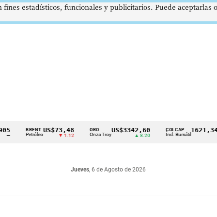
 fines estadísticos, funcionales y publicitarios. Puede aceptarlas
US$73,48
US$3342,60
1621,34 pts
BRENT
ORO
COLCAP
Petróleo
Onza Troy
Índ. Bursátil
▼ 1.12
▲ 8.20
▲ 0.67
Jueves
, 6 de Agosto de 2026