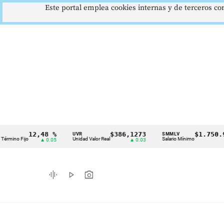
Este portal emplea cookies internas y de terceros con
12,48 %
$386,1273
$1.750.905
UVR
SMMLV
Cintillo
Fijo
Unidad Valor Real
Salario Mínimo
▲ 0.05
▲ 0.03
—
de
indicadores
graphic_eq
play_arrow
photo_camera
económicos
Colombia