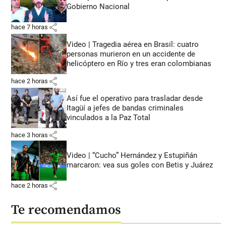
Gobierno Nacional
share
hace 7 horas
Video | Tragedia aérea en Brasil: cuatro
personas murieron en un accidente de
helicóptero en Río y tres eran colombianas
share
hace 2 horas
Así fue el operativo para trasladar desde
Itagüí a jefes de bandas criminales
vinculados a la Paz Total
share
hace 3 horas
Video | “Cucho” Hernández y Estupiñán
marcaron: vea sus goles con Betis y Juárez
share
hace 2 horas
Te recomendamos