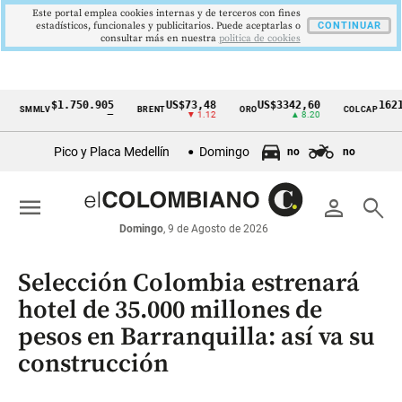
Este portal emplea cookies internas y de terceros con fines
estadísticos, funcionales y publicitarios. Puede aceptarlas o
CONTINUAR
consultar más en nuestra
politica de cookies
$1.750.905
US$73,48
US$3342,60
1621,34 p
MLV
BRENT
ORO
COLCAP
Cintillo
—
▼ 1.12
▲ 8.20
▲ 0
de
Pico y Placa Medellín
Domingo
no
no
indicadores
económicos
menu
person
search
Colombia
Domingo
, 9 de Agosto de 2026
Selección Colombia estrenará
hotel de 35.000 millones de
pesos en Barranquilla: así va su
construcción