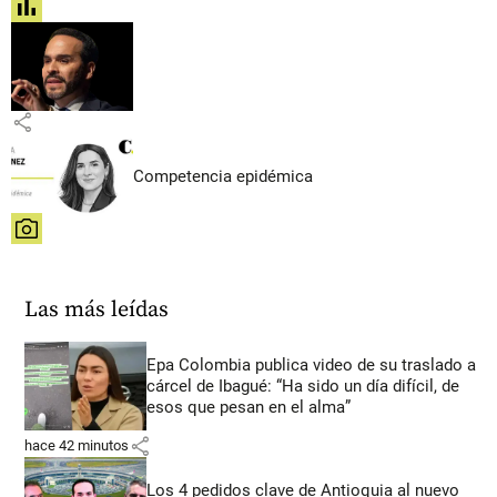
share
share
Competencia epidémica
share
Las más leídas
Epa Colombia publica video de su traslado a
cárcel de Ibagué: “Ha sido un día difícil, de
esos que pesan en el alma”
share
hace 42 minutos
Los 4 pedidos clave de Antioquia al nuevo