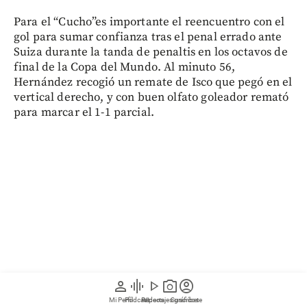
Para el “Cucho”es importante el reencuentro con el
gol para sumar confianza tras el penal errado ante
Suiza durante la tanda de penaltis en los octavos de
final de la Copa del Mundo. Al minuto 56,
Hernández recogió un remate de Isco que pegó en el
vertical derecho, y con buen olfato goleador remató
para marcar el 1-1 parcial.
person
graphic_eq
play_arrow
photo_camera
account_circle
Mi Perfil
Pódcast
Reportajes gráficos
Videos
Suscríbete