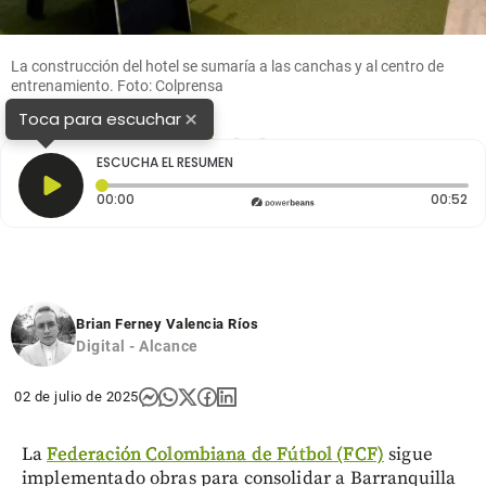
La construcción del hotel se sumaría a las canchas y al centro de
entrenamiento. Foto: Colprensa
×
Toca para escuchar
1
2
3
ESCUCHA EL RESUMEN
Tiempo transcurrido: 0 segundos
Du
00:00
00:52
Brian Ferney Valencia Ríos
Digital - Alcance
02 de julio de 2025
La
Federación Colombiana de Fútbol (FCF)
sigue
implementado obras para consolidar a Barranquilla