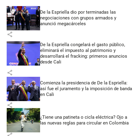
De la Espriella dio por terminadas las
negociaciones con grupos armados y
anunció megacárceles
share
De la Espriella congelará el gasto público,
eliminará el impuesto al patrimonio y
desarrollará el fracking: primeros anuncios
desde Cali
share
Comienza la presidencia de De la Espriella:
así fue el juramento y la imposición de banda
en Cali
share
¿Tiene una patineta o cicla eléctrica? Ojo a
las nuevas reglas para circular en Colombia
share