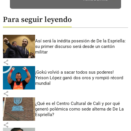
Para seguir leyendo
Así será la inédita posesión de De la Espriella:
su primer discurso será desde un cantón
militar
share
¡Gokú volvió a sacar todos sus poderes!
Yeison López ganó dos oros y rompió récord
mundial
share
¿Qué es el Centro Cultural de Cali y por qué
generó polémica como sede alterna de De La
Espriella?
share