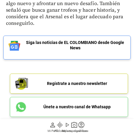
algo nuevo y afrontar un nuevo desafío. También
señaló que busca ganar trofeos y hacer historia, y
considera que el Arsenal es el lugar adecuado para
conseguirlo.
Siga las noticias de EL COLOMBIANO desde Google
News
Regístrate a nuestro newsletter
Únete a nuestro canal de Whatsapp
person
graphic_eq
play_arrow
photo_camera
account_circle
Mi Perfil
Pódcast
Reportajes gráficos
Videos
Suscríbete