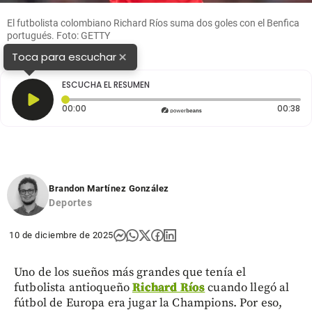
El futbolista colombiano Richard Ríos suma dos goles con el Benfica
portugués. Foto: GETTY
×
Toca para escuchar
ESCUCHA EL RESUMEN
Tiempo transcurrido: 0 segundos
Du
00:00
00:38
Brandon Martínez González
Deportes
10 de diciembre de 2025
Uno de los sueños más grandes que tenía el
futbolista antioqueño
Richard Ríos
cuando llegó al
fútbol de Europa era jugar la Champions. Por eso,