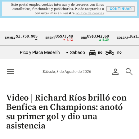
Este portal emplea cookies internas y de terceros con fines
estadísticos, funcionales y publicitarios. Puede aceptarlas o
CONTINUAR
consultar más en nuestra
politica de cookies
$1.750.905
US$73,48
US$3342,60
1621,34 p
MLV
BRENT
ORO
COLCAP
Cintillo
—
▼ 1.12
▲ 8.20
▲ 0.
de
Pico y Placa Medellín
Sabado
no
no
indicadores
económicos
menu
person
search
Sábado
, 8 de Agosto de 2026
Colombia
Video | Richard Ríos brilló con
Benfica en Champions: anotó
su primer gol y dio una
asistencia