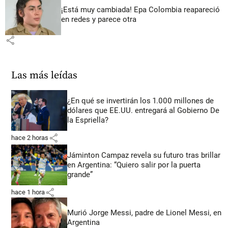
¡Está muy cambiada! Epa Colombia reapareció
en redes y parece otra
share
Las más leídas
¿En qué se invertirán los 1.000 millones de
dólares que EE.UU. entregará al Gobierno De
la Espriella?
share
hace 2 horas
Jáminton Campaz revela su futuro tras brillar
en Argentina: “Quiero salir por la puerta
grande”
share
hace 1 hora
Murió Jorge Messi, padre de Lionel Messi, en
Argentina