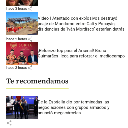
share
hace 3 horas
Video | Atentado con explosivos destruyó
peaje de Mondomo entre Cali y Popayán;
disidencias de ‘Iván Mordisco’ estarían detrás
share
hace 2 horas
¡Refuerzo top para el Arsenal! Bruno
Guimarães llega para reforzar el mediocampo
share
hace 3 horas
Te recomendamos
De la Espriella dio por terminadas las
negociaciones con grupos armados y
anunció megacárceles
share