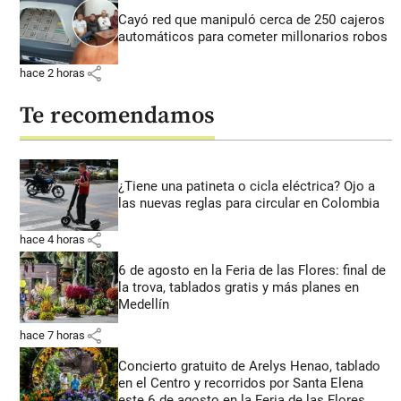
Cayó red que manipuló cerca de 250 cajeros
automáticos para cometer millonarios robos
share
hace 2 horas
Te recomendamos
¿Tiene una patineta o cicla eléctrica? Ojo a
las nuevas reglas para circular en Colombia
share
hace 4 horas
6 de agosto en la Feria de las Flores: final de
la trova, tablados gratis y más planes en
Medellín
share
hace 7 horas
Concierto gratuito de Arelys Henao, tablado
en el Centro y recorridos por Santa Elena
este 6 de agosto en la Feria de las Flores