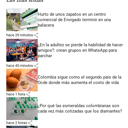
Las más leídas
Hurto de unos zapatos en un centro
comercial de Envigado terminó en una
balacera
share
hace 29 minutos
¿En la adultez se pierde la habilidad de hacer
amigos?: crean grupos en WhatsApp para
parchar
share
hace 45 minutos
Colombia sigue como el segundo país de la
Ocde donde más aumenta el costo de vida
share
hace 1 hora
¿Por qué las esmeraldas colombianas son
cada vez más cotizadas que los diamantes?
share
hace 2 horas