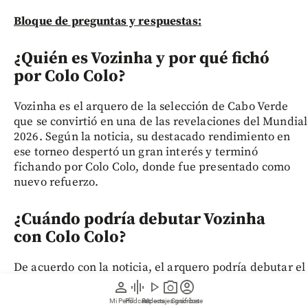
Bloque de preguntas y respuestas:
¿Quién es Vozinha y por qué fichó
por Colo Colo?
Vozinha es el arquero de la selección de Cabo Verde
que se convirtió en una de las revelaciones del Mundial
2026. Según la noticia, su destacado rendimiento en
ese torneo despertó un gran interés y terminó
fichando por Colo Colo, donde fue presentado como
nuevo refuerzo.
¿Cuándo podría debutar Vozinha
con Colo Colo?
De acuerdo con la noticia, el arquero podría debutar el
16 de agosto ante la afición de Colo Colo. Sin embargo,
person
graphic_eq
play_arrow
photo_camera
account_circle
no se confirma oficialmente que vaya a jugar ese
Mi Perfil
Pódcast
Reportajes gráficos
Videos
Suscríbete