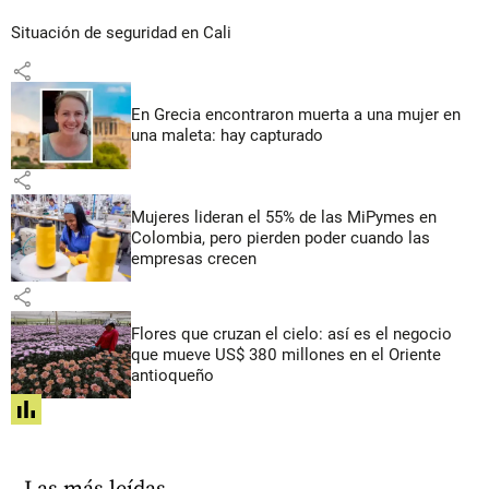
Situación de seguridad en Cali
share
En Grecia encontraron muerta a una mujer en
una maleta: hay capturado
share
Mujeres lideran el 55% de las MiPymes en
Colombia, pero pierden poder cuando las
empresas crecen
share
Flores que cruzan el cielo: así es el negocio
que mueve US$ 380 millones en el Oriente
antioqueño
share