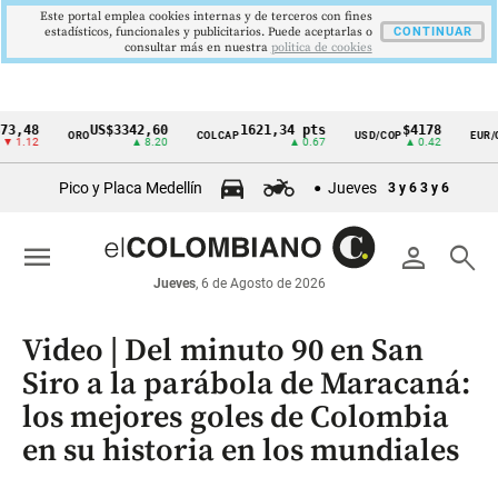
Este portal emplea cookies internas y de terceros con fines
estadísticos, funcionales y publicitarios. Puede aceptarlas o
CONTINUAR
consultar más en nuestra
politica de cookies
8
US$3342,60
1621,34 pts
$4178
$
ORO
COLCAP
USD/COP
EUR/COP
Cintillo
2
▲ 8.20
▲ 0.67
▲ 0.42
▼ 
de
Pico y Placa Medellín
Jueves
3 y 6
3 y 6
indicadores
económicos
menu
person
search
Colombia
Jueves
, 6 de Agosto de 2026
Video | Del minuto 90 en San
Siro a la parábola de Maracaná:
los mejores goles de Colombia
en su historia en los mundiales