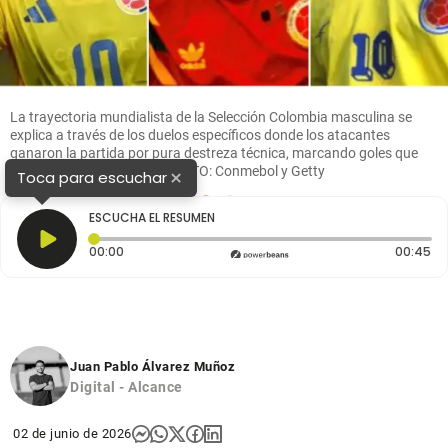
La trayectoria mundialista de la Selección Colombia masculina se
explica a través de los duelos específicos donde los atacantes
ganaron la partida por pura destreza técnica, marcando goles que
quedaron para la historia. FOTO: Conmebol y Getty
×
Toca para escuchar
1
2
ESCUCHA EL RESUMEN
Tiempo transcurrido: 0 segundos
Du
00:00
00:45
Juan Pablo Álvarez Muñoz
Digital - Alcance
02 de junio de 2026