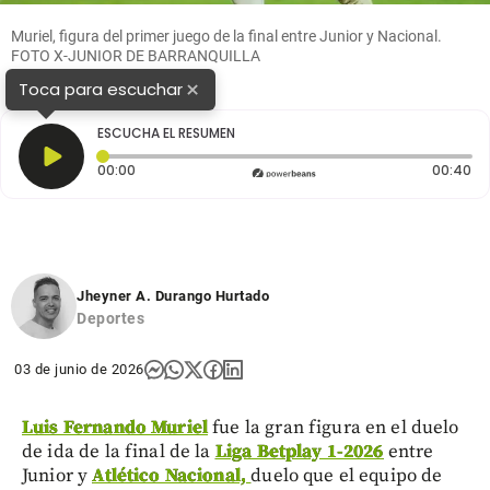
Muriel, figura del primer juego de la final entre Junior y Nacional.
FOTO X-JUNIOR DE BARRANQUILLA
×
Toca para escuchar
ESCUCHA EL RESUMEN
Tiempo transcurrido: 0 segundos
Du
00:00
00:40
Jheyner A. Durango Hurtado
Deportes
03 de junio de 2026
Luis Fernando Muriel
fue la gran figura en el duelo
de ida de la final de la
Liga Betplay 1-2026
entre
Junior y
Atlético Nacional,
duelo que el equipo de