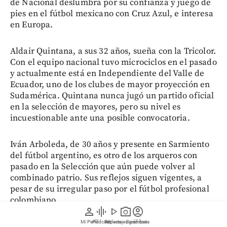
de Nacional deslumbra por su confianza y juego de
pies en el fútbol mexicano con Cruz Azul, e interesa
en Europa.
Aldair Quintana, a sus 32 años, sueña con la Tricolor.
Con el equipo nacional tuvo microciclos en el pasado
y actualmente está en Independiente del Valle de
Ecuador, uno de los clubes de mayor proyección en
Sudamérica. Quintana nunca jugó un partido oficial
en la selección de mayores, pero su nivel es
incuestionable ante una posible convocatoria.
Iván Arboleda, de 30 años y presente en Sarmiento
del fútbol argentino, es otro de los arqueros con
pasado en la Selección que aún puede volver al
combinado patrio. Sus reflejos siguen vigentes, a
pesar de su irregular paso por el fútbol profesional
colombiano.
person
graphic_eq
play_arrow
photo_camera
account_circle
Mi Perfil
Pódcast
Reportajes gráficos
Videos
Suscríbete