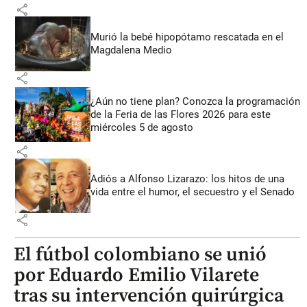
share
Murió la bebé hipopótamo rescatada en el
Magdalena Medio
share
¿Aún no tiene plan? Conozca la programación
de la Feria de las Flores 2026 para este
miércoles 5 de agosto
share
Adiós a Alfonso Lizarazo: los hitos de una
vida entre el humor, el secuestro y el Senado
share
El fútbol colombiano se unió
por Eduardo Emilio Vilarete
tras su intervención quirúrgica