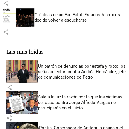
share
Crónicas de un Fan Fatal: Estados Alterados
decide volver a escucharse
share
Las más leídas
Un patrón de denuncias por estafa y robo: los
señalamientos contra Andrés Hernández, jefe
de comunicaciones de Petro
share
Sale a la luz la razón por la que las víctimas
del caso contra Jorge Alfredo Vargas no
participarán en el juicio
share
¡Por fin! Gobernador de Antioquia anunció el