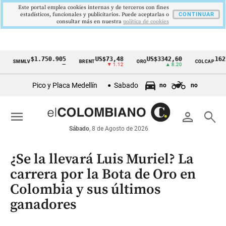
Este portal emplea cookies internas y de terceros con fines
estadísticos, funcionales y publicitarios. Puede aceptarlas o
CONTINUAR
consultar más en nuestra
politica de cookies
$1.750.905
US$73,48
US$3342,60
1621,34 
MMLV
BRENT
ORO
COLCAP
Cintillo
—
▼ 1.12
▲ 8.20
▲ 
de
Pico y Placa Medellín
Sabado
no
no
indicadores
económicos
menu
person
search
Colombia
Sábado
, 8 de Agosto de 2026
¿Se la llevará Luis Muriel? La
carrera por la Bota de Oro en
Colombia y sus últimos
ganadores