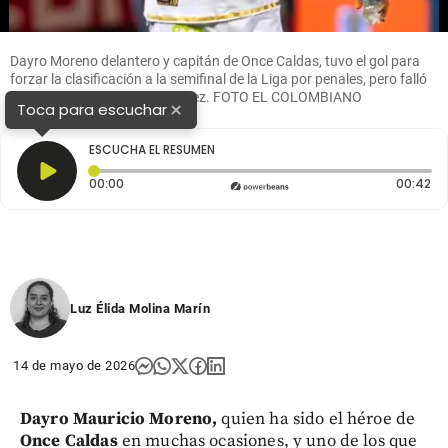
Dayro Moreno delantero y capitán de Once Caldas, tuvo el gol para
forzar la clasificación a la semifinal de la Liga por penales, pero falló
su cobro en el Romelio Martínez. FOTO EL COLOMBIANO
×
Toca para escuchar
ESCUCHA EL RESUMEN
Tiempo transcurrido: 0 segundos
Du
00:00
00:42
Luz Élida Molina Marín
14 de mayo de 2026
Dayro Mauricio Moreno,
quien ha sido el héroe de
Once Caldas
en muchas ocasiones, y uno de los que