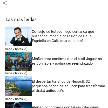
share
Las más leídas
Consejo de Estado negó demanda que
buscaba tumbar la posesión de De la
Espriella en Cali: esta es la razón
share
hace 2 horas
MinDefensa confirma que el fusil Jaguar no
es confiable y podría ser reemplazado
share
hace 2 horas
El despertar turístico de Necoclí: 32
pequeños negocios se unen para transformar
el Urabá antioqueño
share
hace 2 horas
Alertan por correos con falsas citaciones