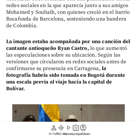
redes sociales en la que aparecía junto a sus amigos
Mohamed y Souhaib, con quienes creció en el barrio
Rocafonda de Barcelona, sosteniendo una bandera
de Colombia.
La imagen estaba acompañada por una canción del
cantante antioqueño Ryan Castro,
lo que aumentó
las especulaciones sobre su ubicación. Según las
versiones que circularon en redes sociales antes de
confirmarse su presencia en Cartagena,
la
fotografía habría sido tomada en Bogotá durante
una escala previa al viaje hacia la capital de
Bolívar.
person
graphic_eq
play_arrow
photo_camera
account_circle
Mi Perfil
Pódcast
Reportajes gráficos
Videos
Suscríbete