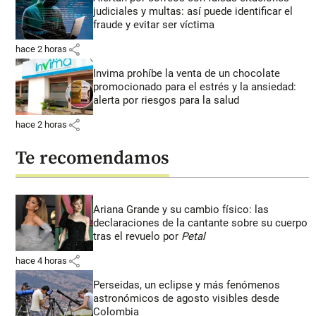
judiciales y multas: así puede identificar el
fraude y evitar ser víctima
share
hace 2 horas
Invima prohíbe la venta de un chocolate
promocionado para el estrés y la ansiedad:
alerta por riesgos para la salud
share
hace 2 horas
Te recomendamos
Ariana Grande y su cambio físico: las
declaraciones de la cantante sobre su cuerpo
tras el revuelo por
Petal
share
hace 4 horas
Perseidas, un eclipse y más fenómenos
astronómicos de agosto visibles desde
Colombia