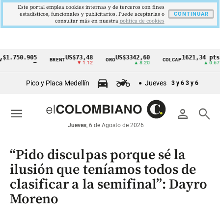
Este portal emplea cookies internas y de terceros con fines
estadísticos, funcionales y publicitarios. Puede aceptarlas o
CONTINUAR
consultar más en nuestra
politica de cookies
50.905
US$73,48
US$3342,60
1621,34 pts
BRENT
ORO
COLCAP
U
Cintillo
—
▼ 1.12
▲ 8.20
▲ 0.67
de
Pico y Placa Medellín
Jueves
3 y 6
3 y 6
indicadores
económicos
menu
person
search
Colombia
Jueves
, 6 de Agosto de 2026
“Pido disculpas porque sé la
ilusión que teníamos todos de
clasificar a la semifinal”: Dayro
Moreno