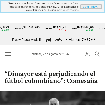
Este portal emplea cookies internas y de terceros con fines
estadísticos, funcionales y publicitarios. Puede aceptarlas o
CONTINUAR
consultar más en nuestra
politica de cookies
3
$1.750.905
US$73,48
US$3342,60
16
SMMLV
BRENT
ORO
COLCAP
Cintillo
3
—
▼ 1.12
▲ 8.20
de
Pico y Placa Medellín
Viernes
7 y 9
7 y 9
indicadores
económicos
menu
person
search
Viernes
, 7 de Agosto de 2026
Colombia
“Dimayor está perjudicando el
fútbol colombiano”: Comesaña