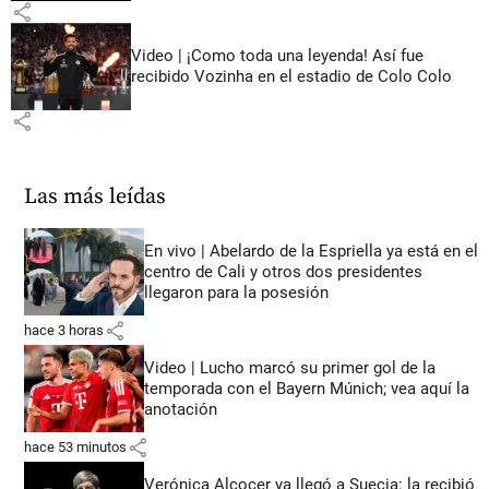
share
Video | ¡Como toda una leyenda! Así fue
recibido Vozinha en el estadio de Colo Colo
share
Las más leídas
En vivo | Abelardo de la Espriella ya está en el
centro de Cali y otros dos presidentes
llegaron para la posesión
share
hace 3 horas
Video | Lucho marcó su primer gol de la
temporada con el Bayern Múnich; vea aquí la
anotación
share
hace 53 minutos
Verónica Alcocer ya llegó a Suecia: la recibió