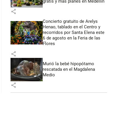
gratis y más planes en Medellín
share
: 45 segundos
Concierto gratuito de Arelys
Henao, tablado en el Centro y
recorridos por Santa Elena este
6 de agosto en la Feria de las
Flores
share
Murió la bebé hipopótamo
rescatada en el Magdalena
Medio
share