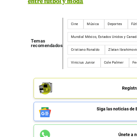
entre fútbol y moda
Cine
Música
Deportes
Fút
Mundial México, Estados Unidos y Canad
Temas
recomendados
Cristiano Ronaldo
Zlatan Ibrahimovi
Vinicius Junior
Cole Palmer
Fe
Regístr
Siga las noticias 
Únete a n