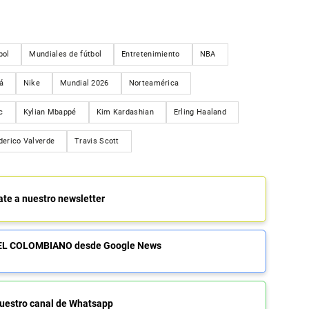
bol
Mundiales de fútbol
Entretenimiento
NBA
á
Nike
Mundial 2026
Norteamérica
c
Kylian Mbappé
Kim Kardashian
Erling Haaland
derico Valverde
Travis Scott
ate a nuestro newsletter
de EL COLOMBIANO desde Google News
uestro canal de Whatsapp