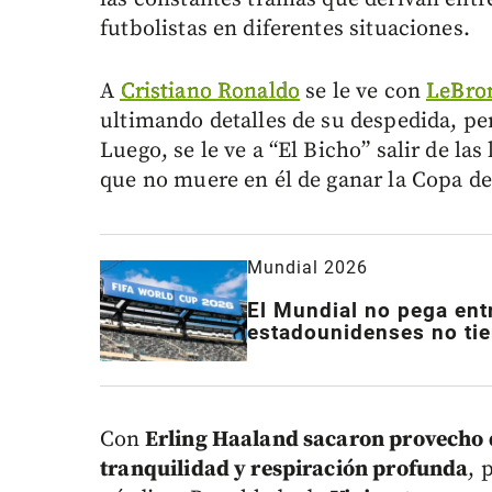
futbolistas en diferentes situaciones.
A
Cristiano Ronaldo
se le ve con
LeBro
ultimando detalles de su despedida, per
Luego, se le ve a “El Bicho” salir de la
que no muere en él de ganar la Copa d
Mundial 2026
El Mundial no pega entr
estadounidenses no tien
Con
Erling Haaland sacaron provecho d
tranquilidad y respiración profunda
, 