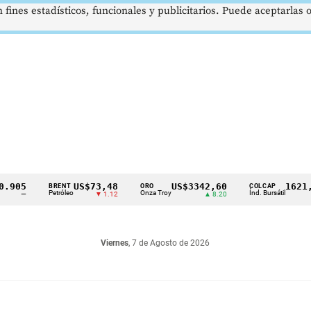
 fines estadísticos, funcionales y publicitarios. Puede aceptarlas
US$73,48
US$3342,60
1621,34 p
BRENT
ORO
COLCAP
Petróleo
Onza Troy
Índ. Bursátil
▼ 1.12
▲ 8.20
▲ 0.
Viernes
, 7 de Agosto de 2026