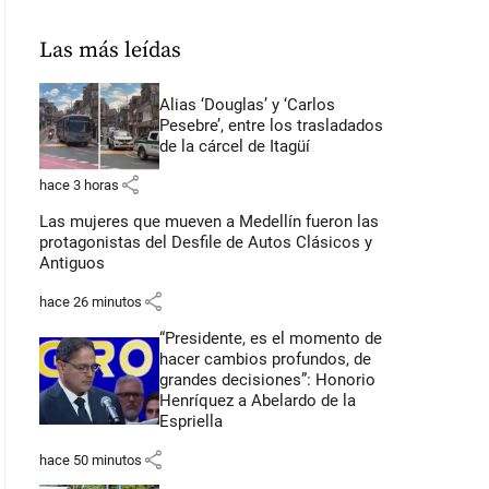
Las más leídas
Alias ‘Douglas’ y ‘Carlos
Pesebre’, entre los trasladados
de la cárcel de Itagüí
share
hace 3 horas
Las mujeres que mueven a Medellín fueron las
protagonistas del Desfile de Autos Clásicos y
Antiguos
share
hace 26 minutos
“Presidente, es el momento de
hacer cambios profundos, de
grandes decisiones”: Honorio
Henríquez a Abelardo de la
Espriella
share
hace 50 minutos