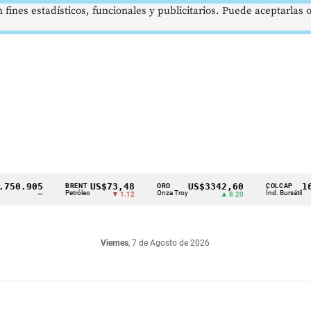
 fines estadísticos, funcionales y publicitarios. Puede aceptarlas
905
US$73,48
US$3342,60
1621,3
BRENT
ORO
COLCAP
Petróleo
Onza Troy
Índ. Bursátil
—
▼ 1.12
▲ 8.20
Viernes
, 7 de Agosto de 2026