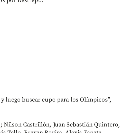
dos por Restrepo.
 y luego buscar cupo para los Olímpicos”,
 Nilson Castrillón, Juan Sebastián Quintero,
s Tello, Brayan Rovira, Alexis Zapata,