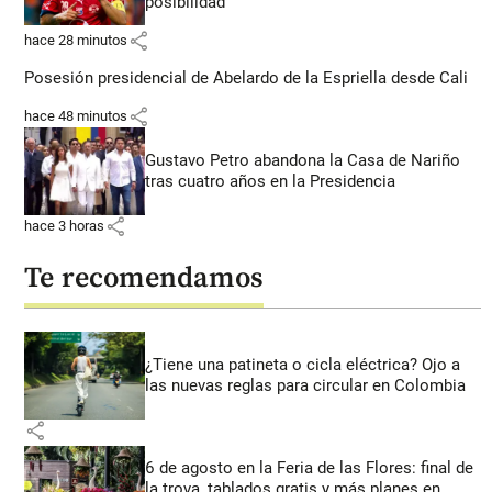
posibilidad”
share
hace 28 minutos
Posesión presidencial de Abelardo de la Espriella desde Cali
share
hace 48 minutos
Gustavo Petro abandona la Casa de Nariño
tras cuatro años en la Presidencia
share
hace 3 horas
Te recomendamos
¿Tiene una patineta o cicla eléctrica? Ojo a
las nuevas reglas para circular en Colombia
share
6 de agosto en la Feria de las Flores: final de
la trova, tablados gratis y más planes en