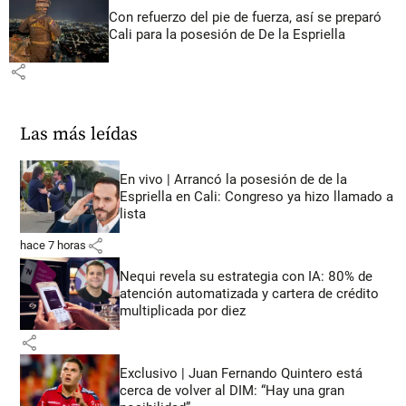
Con refuerzo del pie de fuerza, así se preparó
Cali para la posesión de De la Espriella
share
Las más leídas
En vivo | Arrancó la posesión de de la
Espriella en Cali: Congreso ya hizo llamado a
lista
share
hace 7 horas
Nequi revela su estrategia con IA: 80% de
atención automatizada y cartera de crédito
multiplicada por diez
share
Exclusivo | Juan Fernando Quintero está
cerca de volver al DIM: “Hay una gran