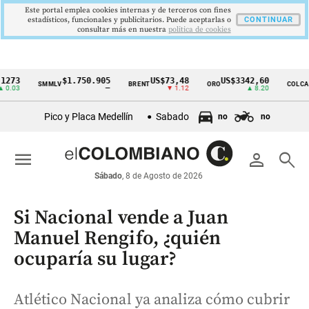
Este portal emplea cookies internas y de terceros con fines
estadísticos, funcionales y publicitarios. Puede aceptarlas o
CONTINUAR
consultar más en nuestra
politica de cookies
$1.750.905
US$73,48
US$3342,60
162
SMMLV
BRENT
ORO
COLCAP
Cintillo
—
▼ 1.12
▲ 8.20
de
Pico y Placa Medellín
Sabado
no
no
indicadores
económicos
menu
person
search
Colombia
Sábado
, 8 de Agosto de 2026
Si Nacional vende a Juan
Manuel Rengifo, ¿quién
ocuparía su lugar?
Atlético Nacional ya analiza cómo cubrir