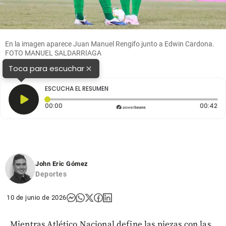
En la imagen aparece Juan Manuel Rengifo junto a Edwin Cardona.
FOTO MANUEL SALDARRIAGA
×
Toca para escuchar
ESCUCHA EL RESUMEN
Tiempo transcurrido: 0 segundos
Du
00:00
00:42
John Eric Gómez
Deportes
10 de junio de 2026
Mientras Atlético Nacional define las piezas con las