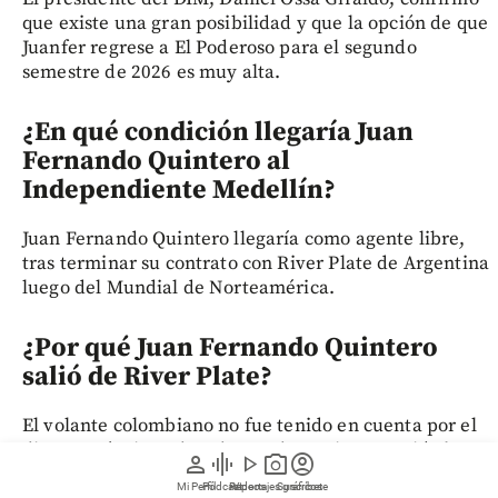
que existe una gran posibilidad y que la opción de que
Juanfer regrese a El Poderoso para el segundo
semestre de 2026 es muy alta.
¿En qué condición llegaría Juan
Fernando Quintero al
Independiente Medellín?
Juan Fernando Quintero llegaría como agente libre,
tras terminar su contrato con River Plate de Argentina
luego del Mundial de Norteamérica.
¿Por qué Juan Fernando Quintero
salió de River Plate?
El volante colombiano no fue tenido en cuenta por el
director técnico Eduardo Coudet, quien asumió el
person
graphic_eq
play_arrow
photo_camera
account_circle
cargo en el equipo argentino a mediados de 2026 y le
Mi Perfil
Pódcast
Reportajes gráficos
Videos
Suscríbete