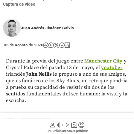
Captura de vídeo
Juan Andrés Jiménez Galvis
06 de agosto de 2026
Durante la previa del juego entre
Manchester City
y
Crystal Palace del pasado 13 de mayo, el
youtuber
irlandés
John Nellis
le propuso a uno de sus amigos,
que es fanático de los Sky Blues, un reto que pondría
a prueba su capacidad de resistir sin dos de los
sentidos fundamentales del ser humano: la vista y la
escucha.
person
graphic_eq
play_arrow
photo_camera
account_circle
Mi Perfil
Pódcast
Reportajes gráficos
Videos
Suscríbete