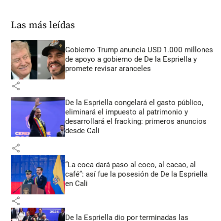
Las más leídas
Gobierno Trump anuncia USD 1.000 millones
de apoyo a gobierno de De la Espriella y
promete revisar aranceles
share
De la Espriella congelará el gasto público,
eliminará el impuesto al patrimonio y
desarrollará el fracking: primeros anuncios
desde Cali
share
“La coca dará paso al coco, al cacao, al
café”: así fue la posesión de De la Espriella
en Cali
share
De la Espriella dio por terminadas las