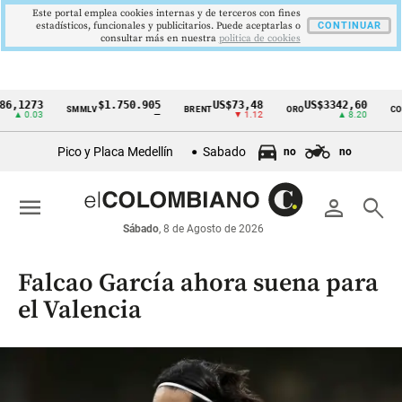
Este portal emplea cookies internas y de terceros con fines
estadísticos, funcionales y publicitarios. Puede aceptarlas o
CONTINUAR
consultar más en nuestra
politica de cookies
73
$1.750.905
US$73,48
US$3342,60
1
SMMLV
BRENT
ORO
COLCAP
Cintillo
03
—
▼ 1.12
▲ 8.20
de
Pico y Placa Medellín
Sabado
no
no
indicadores
económicos
menu
person
search
Colombia
Sábado
, 8 de Agosto de 2026
Falcao García ahora suena para
el Valencia