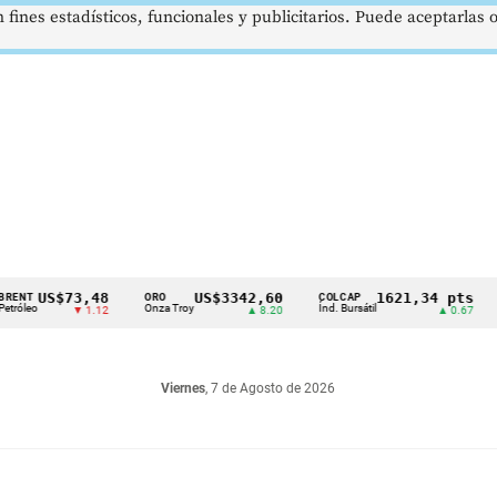
 fines estadísticos, funcionales y publicitarios. Puede aceptarlas
US$73,48
US$3342,60
1621,34 pts
ORO
COLCAP
USD/
Onza Troy
Índ. Bursátil
Dólar 
▼ 1.12
▲ 8.20
▲ 0.67
Viernes
, 7 de Agosto de 2026