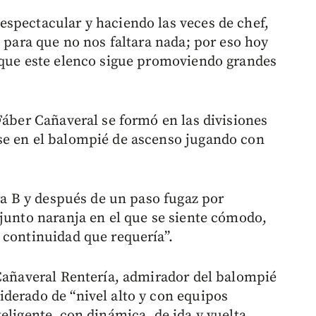
spectacular y haciendo las veces de chef,
ó para que no nos faltara nada; por eso hoy
rque este elenco sigue promoviendo grandes
Fáber Cañaveral se formó en las divisiones
se en el balompié de ascenso jugando con
era B y después de un paso fugaz por
njunto naranja en el que se siente cómodo,
 continuidad que requería”.
 Cañaveral Rentería, admirador del balompié
derado de “nivel alto y con equipos
eligente, con dinámica, de ida y vuelta,