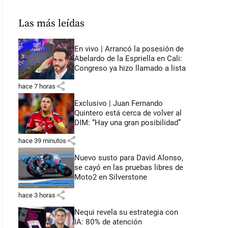
Las más leídas
En vivo | Arrancó la posesión de
Abelardo de la Espriella en Cali:
Congreso ya hizo llamado a lista
share
hace 7 horas
Exclusivo | Juan Fernando
Quintero está cerca de volver al
DIM: “Hay una gran posibilidad”
share
hace 39 minutos
Nuevo susto para David Alonso,
se cayó en las pruebas libres de
Moto2 en Silverstone
share
hace 3 horas
Nequi revela su estrategia con
IA: 80% de atención