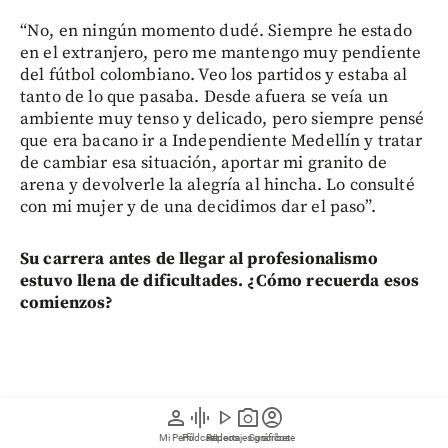
“No, en ningún momento dudé. Siempre he estado
en el extranjero, pero me mantengo muy pendiente
del fútbol colombiano. Veo los partidos y estaba al
tanto de lo que pasaba. Desde afuera se veía un
ambiente muy tenso y delicado, pero siempre pensé
que era bacano ir a Independiente Medellín y tratar
de cambiar esa situación, aportar mi granito de
arena y devolverle la alegría al hincha. Lo consulté
con mi mujer y de una decidimos dar el paso”.
Su carrera antes de llegar al profesionalismo
estuvo llena de dificultades. ¿Cómo recuerda esos
comienzos?
person
graphic_eq
play_arrow
photo_camera
account_circle
Mi Perfil
Pódcast
Reportajes gráficos
Videos
Suscríbete