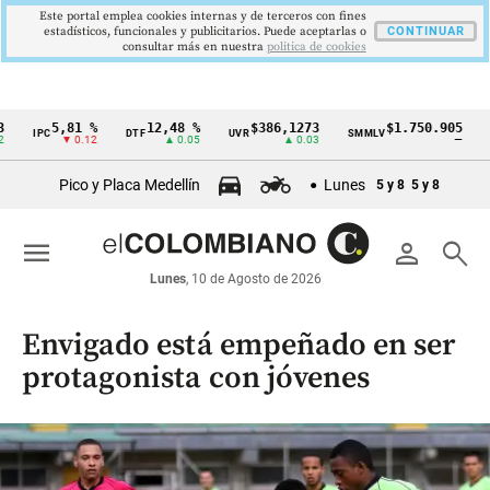
Este portal emplea cookies internas y de terceros con fines
estadísticos, funcionales y publicitarios. Puede aceptarlas o
CONTINUAR
consultar más en nuestra
politica de cookies
5,81 %
12,48 %
$386,1273
$1.750.905
IPC
DTF
UVR
SMMLV
BRENT
Cintillo
▼ 0.12
▲ 0.05
▲ 0.03
—
de
Pico y Placa Medellín
Lunes
5 y 8
5 y 8
indicadores
económicos
menu
person
search
Colombia
Lunes
, 10 de Agosto de 2026
Envigado está empeñado en ser
protagonista con jóvenes