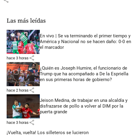
share
Las más leídas
En vivo | Se va terminando el primer tiempo y
América y Nacional no se hacen daño: 0-0 en
el marcador
share
hace 3 horas
¿Quién es Joseph Humire, el funcionario de
Trump que ha acompañado a De la Espriella
en sus primeras horas de gobierno?
share
hace 2 horas
Jeison Medina, de trabajar en una alcaldía y
disfrazarse de pollo a volver al DIM por la
puerta grande
share
hace 3 horas
¡Vuelta, vuelta! Los silleteros se lucieron