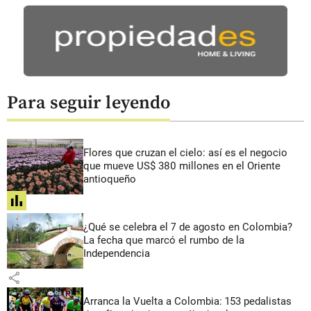
Para seguir leyendo
Flores que cruzan el cielo: así es el negocio
que mueve US$ 380 millones en el Oriente
antioqueño
share
¿Qué se celebra el 7 de agosto en Colombia?
La fecha que marcó el rumbo de la
Independencia
share
Arranca la Vuelta a Colombia: 153 pedalistas