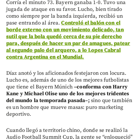
Corría el minuto 73. Bayern ganaba 1-0. Tuvo una
jugada de ataque en su favor. Lucho, bien tirado
como siempre por la banda izquierda, recibió un
pase entrando al área.
Controló el balón con el
borde externo con un movimiento delicado, tan
sutil que la bola quedó cerca de su pie derecho
para, después de hacer un par de amagues, patear
al segundo palo del arquero, a lo Lopes Cabral
contra Argentina en el Mundial.
Díaz anotó y los aficionados festejaron con locura.
Lucho es, además de uno de los mejores futbolistas
que tiene el Bayern Múnich
–
conforma con Harry
Kane y Michael Olise uno de los mejores tridentes
del mundo la temporada pasada
–
;
sino que también
es un hombre que mueve masas: puro marketing
deportivo.
Cuando llegó a territorio chino, donde se realizó la
Audio Football Summit Cup, la gente se “enloqueció”