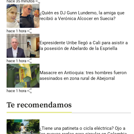
share
hace 35 minutos
¿Quién es DJ Gunn Lundemo, la amiga que
recibió a Verónica Alcocer en Suecia?
share
hace 1 hora
Expresidente Uribe llegó a Cali para asistir a
la posesión de Abelardo de la Espriella
share
hace 1 hora
Masacre en Antioquia: tres hombres fueron
asesinados en zona rural de Abejorral
share
hace 1 hora
Te recomendamos
¿Tiene una patineta o cicla eléctrica? Ojo a