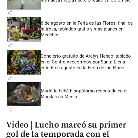
las nuevas reglas para circular en Colombia
share
6 de agosto en la Feria de las Flores: final de
la trova, tablados gratis y más planes en
Medellín
share
Concierto gratuito de Arelys Henao, tablado
en el Centro y recorridos por Santa Elena
este 6 de agosto en la Feria de las Flores
share
Murió la bebé hipopótamo rescatada en el
Magdalena Medio
share
Video | Lucho marcó su primer
gol de la temporada con el