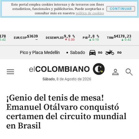
Este portal emplea cookies internas y de terceros con fines
estadísticos, funcionales y publicitarios. Puede aceptarlas o
CONTINUAR
consultar más en nuestra
politica de cookies
$3639
9,9 %
2,8 %
$4178,23
5
EUR/COP
DESEMPLEO
PIB
TRM
IPC
Cintillo
—
▼ 0.30
▲ 0.10
▲ 0.42
de
Pico y Placa Medellín
Sabado
no
no
indicadores
económicos
menu
person
search
Colombia
Sábado
, 8 de Agosto de 2026
¡Genio del tenis de mesa!
Emanuel Otálvaro conquistó
certamen del circuito mundial
en Brasil