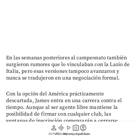
En las semanas posteriores al campeonato también
surgieron rumores que lo vinculaban con la Lazio de
Italia, pero esas versiones tampoco avanzaron y
nunca se tradujeron en una negociación formal.
Con la opción del América prácticamente
descartada, James entra en una carrera contra el
tiempo. Aunque al ser agente libre mantiene la
posibilidad de firmar con cualquier club, las
ventanas de inscripción comenzarán a cerrarse
person
graphic_eq
play_arrow
photo_camera
account_circle
entre finales de agosto y comienzos de septiembre.
Mi Perfil
Pódcast
Reportajes gráficos
Videos
Suscríbete