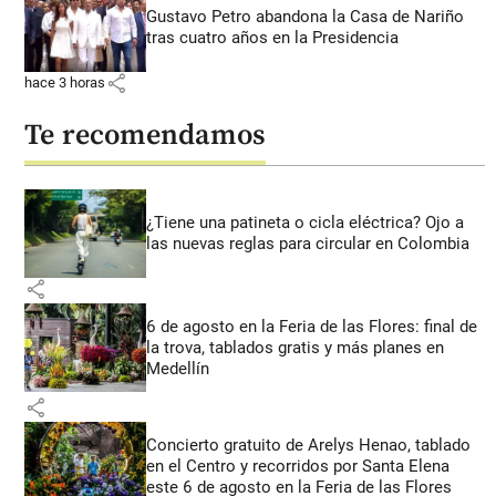
Gustavo Petro abandona la Casa de Nariño
tras cuatro años en la Presidencia
share
hace 3 horas
Te recomendamos
¿Tiene una patineta o cicla eléctrica? Ojo a
las nuevas reglas para circular en Colombia
share
6 de agosto en la Feria de las Flores: final de
la trova, tablados gratis y más planes en
Medellín
share
Concierto gratuito de Arelys Henao, tablado
en el Centro y recorridos por Santa Elena
este 6 de agosto en la Feria de las Flores