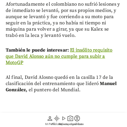
Afortunadamente el colombiano no sufrió lesiones y
de inmediato se levantó, por sus propios medios, y
aunque se levantó y fue corriendo a su moto para
seguir en la práctica, ya no había ni tiempo ni
máquina para volver a girar, ya que su Kalex se
trabó en la leca y levantó vuelo.
También le puede interesar:
El insólito requisito
que David Alonso aún no cumple para subir a
MotoGP
Al final, David Alosno quedó en la casilla 17 de la
clasificación del entrenamiento que lideró
Manuel
González,
el puntero del Mundial.
person
graphic_eq
play_arrow
photo_camera
account_circle
Mi Perfil
Pódcast
Reportajes gráficos
Videos
Suscríbete