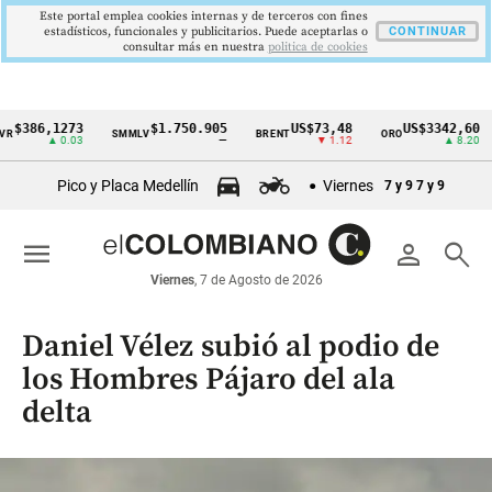
Este portal emplea cookies internas y de terceros con fines
estadísticos, funcionales y publicitarios. Puede aceptarlas o
CONTINUAR
consultar más en nuestra
politica de cookies
6,1273
$1.750.905
US$73,48
US$3342,60
SMMLV
BRENT
ORO
COL
Cintillo
▲ 0.03
—
▼ 1.12
▲ 8.20
de
Pico y Placa Medellín
Viernes
7 y 9
7 y 9
indicadores
económicos
menu
person
search
Colombia
Viernes
, 7 de Agosto de 2026
Daniel Vélez subió al podio de
los Hombres Pájaro del ala
delta