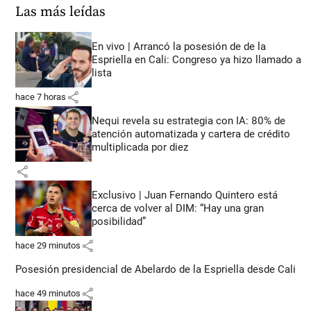
Las más leídas
En vivo | Arrancó la posesión de de la
Espriella en Cali: Congreso ya hizo llamado a
lista
share
hace 7 horas
Nequi revela su estrategia con IA: 80% de
atención automatizada y cartera de crédito
multiplicada por diez
share
Exclusivo | Juan Fernando Quintero está
cerca de volver al DIM: “Hay una gran
posibilidad”
share
hace 29 minutos
Posesión presidencial de Abelardo de la Espriella desde Cali
share
hace 49 minutos