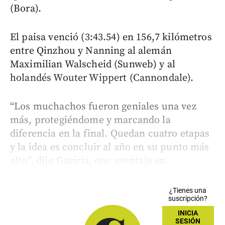
(Bora).
El paisa venció (3:43.54) en 156,7 kilómetros
entre Qinzhou y Nanning al alemán
Maximilian Walscheid (Sunweb) y al
holandés Wouter Wippert (Cannondale).
“Los muchachos fueron geniales una vez
más, protegiéndome y marcando la
diferencia en la final. Quedan cuatro etapas
y la idea es concluir al año en su punto más
alto”, dijo Gaviria, que aventaja en...
¿Tienes una
suscripción?
INICIA
SESIÓN