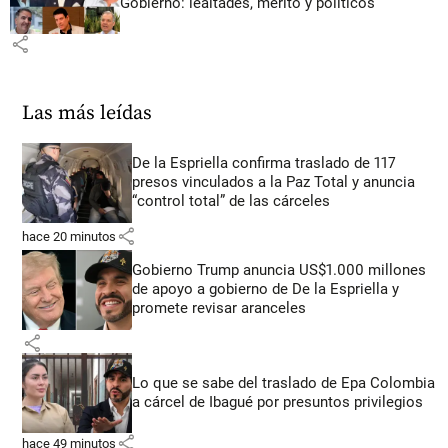
Gobierno: lealtades, mérito y políticos
share
Las más leídas
De la Espriella confirma traslado de 117
presos vinculados a la Paz Total y anuncia
“control total” de las cárceles
share
hace 20 minutos
Gobierno Trump anuncia US$1.000 millones
de apoyo a gobierno de De la Espriella y
promete revisar aranceles
share
Lo que se sabe del traslado de Epa Colombia
a cárcel de Ibagué por presuntos privilegios
share
hace 49 minutos