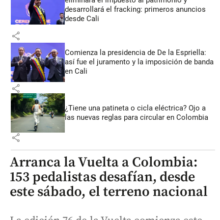
eliminará el impuesto al patrimonio y
desarrollará el fracking: primeros anuncios
desde Cali
share
Comienza la presidencia de De la Espriella:
así fue el juramento y la imposición de banda
en Cali
share
¿Tiene una patineta o cicla eléctrica? Ojo a
las nuevas reglas para circular en Colombia
share
Arranca la Vuelta a Colombia:
153 pedalistas desafían, desde
este sábado, el terreno nacional