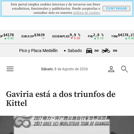
Este portal emplea cookies internas y de terceros con fines
estadísticos, funcionales y publicitarios. Puede aceptarlas o
CONTINUAR
consultar más en nuestra
politica de cookies
178
$3639
9,9 %
2,8 %
$4178,23
EUR/COP
DESEMPLEO
PIB
TRM
Cintillo
0.42
—
▼ 0.30
▲ 0.10
▲ 0.42
de
Pico y Placa Medellín
Sabado
no
no
indicadores
económicos
menu
person
search
Sábado
, 8 de Agosto de 2026
Colombia
Gaviria está a dos triunfos de
Kittel