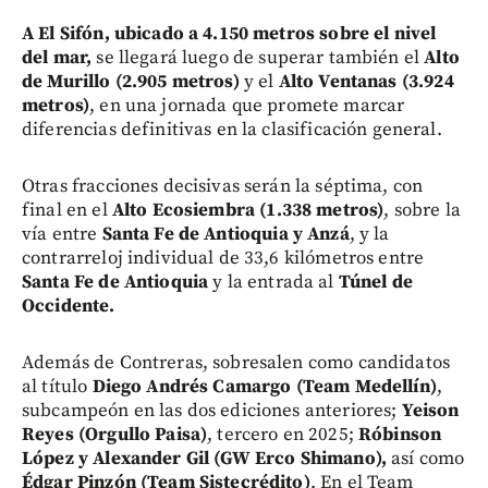
A El Sifón, ubicado a 4.150 metros sobre el nivel
del mar,
se llegará luego de superar también el
Alto
de Murillo (2.905 metros)
y el
Alto Ventanas (3.924
metros)
, en una jornada que promete marcar
diferencias definitivas en la clasificación general.
Otras fracciones decisivas serán la séptima, con
final en el
Alto Ecosiembra (1.338 metros)
, sobre la
vía entre
Santa Fe de Antioquia y Anzá
, y la
contrarreloj individual de 33,6 kilómetros entre
Santa Fe de Antioquia
y la entrada al
Túnel de
Occidente.
Además de Contreras, sobresalen como candidatos
al título
Diego Andrés Camargo (Team Medellín)
,
subcampeón en las dos ediciones anteriores;
Yeison
Reyes (Orgullo Paisa)
, tercero en 2025;
Róbinson
López y Alexander Gil (GW Erco Shimano),
así como
Édgar Pinzón (Team Sistecrédito)
. En el Team