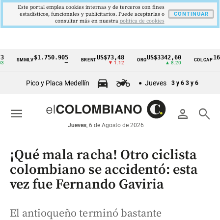
Este portal emplea cookies internas y de terceros con fines
estadísticos, funcionales y publicitarios. Puede aceptarlas o
CONTINUAR
consultar más en nuestra
politica de cookies
$1.750.905
US$73,48
US$3342,60
1621,34
SMMLV
BRENT
ORO
COLCAP
Cintillo
—
▼ 1.12
▲ 8.20
de
Pico y Placa Medellín
Jueves
3 y 6
3 y 6
indicadores
económicos
menu
person
search
Colombia
Jueves
, 6 de Agosto de 2026
¡Qué mala racha! Otro ciclista
colombiano se accidentó: esta
vez fue Fernando Gaviria
El antioqueño terminó bastante