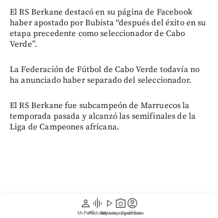
El RS Berkane destacó en su página de Facebook
haber apostado por Bubista “después del éxito en su
etapa precedente como seleccionador de Cabo
Verde”.
La Federación de Fútbol de Cabo Verde todavía no
ha anunciado haber separado del seleccionador.
El RS Berkane fue subcampeón de Marruecos la
temporada pasada y alcanzó las semifinales de la
Liga de Campeones africana.
person
graphic_eq
play_arrow
photo_camera
account_circle
Mi Perfil
Pódcast
Reportajes gráficos
Videos
Suscríbete