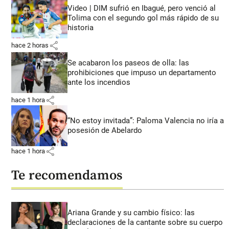
Video | DIM sufrió en Ibagué, pero venció al
Tolima con el segundo gol más rápido de su
historia
share
hace 2 horas
Se acabaron los paseos de olla: las
prohibiciones que impuso un departamento
ante los incendios
share
hace 1 hora
“No estoy invitada”: Paloma Valencia no iría a
posesión de Abelardo
share
hace 1 hora
Te recomendamos
Ariana Grande y su cambio físico: las
declaraciones de la cantante sobre su cuerpo