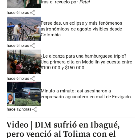
tras el revuelo por
Petal
share
hace 6 horas
Perseidas, un eclipse y más fenómenos
astronómicos de agosto visibles desde
Colombia
share
hace 5 horas
¿Le alcanza para una hamburguesa triple?
Una primera cita en Medellín ya cuesta entre
$100.000 y $150.000
share
hace 6 horas
Minuto a minuto: así asesinaron a
empresario aguacatero en mall de Envigado
share
hace 12 horas
Video | DIM sufrió en Ibagué,
pero venció al Tolima con el