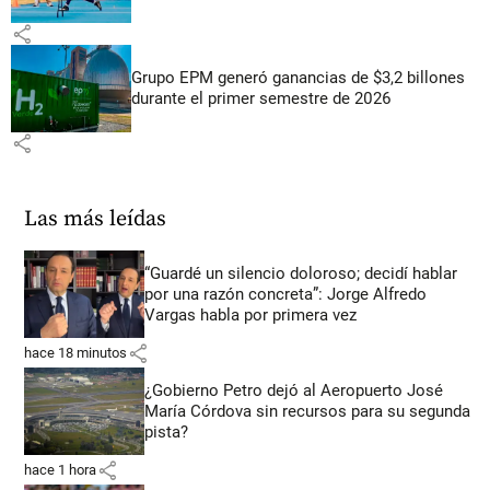
share
Grupo EPM generó ganancias de $3,2 billones
durante el primer semestre de 2026
share
Las más leídas
“Guardé un silencio doloroso; decidí hablar
por una razón concreta”: Jorge Alfredo
Vargas habla por primera vez
share
hace 18 minutos
¿Gobierno Petro dejó al Aeropuerto José
María Córdova sin recursos para su segunda
pista?
share
hace 1 hora