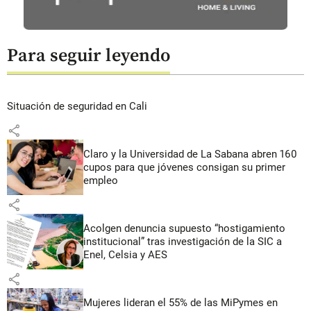
Para seguir leyendo
Situación de seguridad en Cali
share
Claro y la Universidad de La Sabana abren 160
cupos para que jóvenes consigan su primer
empleo
share
Acolgen denuncia supuesto “hostigamiento
institucional” tras investigación de la SIC a
Enel, Celsia y AES
share
Mujeres lideran el 55% de las MiPymes en