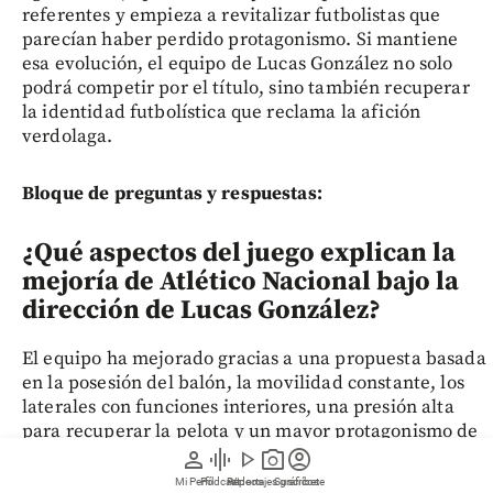
referentes y empieza a revitalizar futbolistas que
parecían haber perdido protagonismo. Si mantiene
esa evolución, el equipo de Lucas González no solo
podrá competir por el título, sino también recuperar
la identidad futbolística que reclama la afición
verdolaga.
Bloque de preguntas y respuestas:
¿Qué aspectos del juego explican la
mejoría de Atlético Nacional bajo la
dirección de Lucas González?
El equipo ha mejorado gracias a una propuesta basada
en la posesión del balón, la movilidad constante, los
laterales con funciones interiores, una presión alta
para recuperar la pelota y un mayor protagonismo de
los jugadores experimentados.
person
graphic_eq
play_arrow
photo_camera
account_circle
Mi Perfil
Pódcast
Reportajes gráficos
Videos
Suscríbete