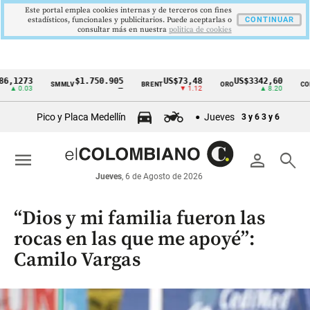
Este portal emplea cookies internas y de terceros con fines
estadísticos, funcionales y publicitarios. Puede aceptarlas o
CONTINUAR
consultar más en nuestra
politica de cookies
73
$1.750.905
US$73,48
US$3342,60
1
SMMLV
BRENT
ORO
COLCAP
Cintillo
03
—
▼ 1.12
▲ 8.20
de
Pico y Placa Medellín
Jueves
3 y 6
3 y 6
indicadores
económicos
menu
person
search
Colombia
Jueves
, 6 de Agosto de 2026
“Dios y mi familia fueron las
rocas en las que me apoyé”:
Camilo Vargas