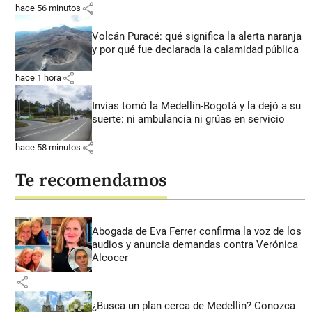
share
hace 56 minutos
Volcán Puracé: qué significa la alerta naranja
y por qué fue declarada la calamidad pública
share
hace 1 hora
Invías tomó la Medellín-Bogotá y la dejó a su
suerte: ni ambulancia ni grúas en servicio
share
hace 58 minutos
Te recomendamos
Abogada de Eva Ferrer confirma la voz de los
audios y anuncia demandas contra Verónica
Alcocer
share
¿Busca un plan cerca de Medellín? Conozca