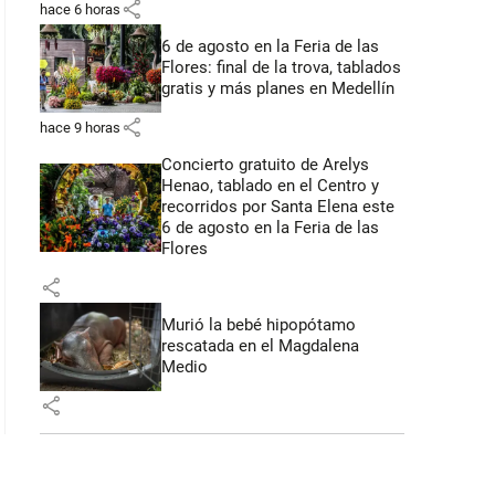
share
hace 6 horas
 56 segundos
6 de agosto en la Feria de las
Flores: final de la trova, tablados
gratis y más planes en Medellín
share
hace 9 horas
Concierto gratuito de Arelys
Henao, tablado en el Centro y
recorridos por Santa Elena este
6 de agosto en la Feria de las
Flores
share
Murió la bebé hipopótamo
rescatada en el Magdalena
Medio
share