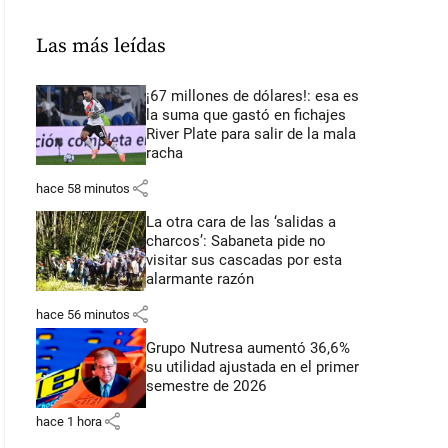
Las más leídas
¡67 millones de dólares!: esa es
la suma que gastó en fichajes
River Plate para salir de la mala
racha
share
hace 58 minutos
La otra cara de las ‘salidas a
charcos’: Sabaneta pide no
visitar sus cascadas por esta
alarmante razón
share
hace 56 minutos
Grupo Nutresa aumentó 36,6%
su utilidad ajustada en el primer
semestre de 2026
share
hace 1 hora