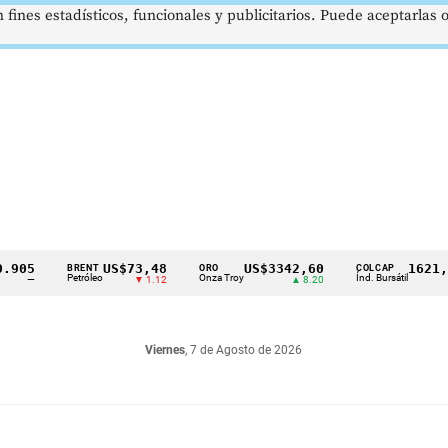
 fines estadísticos, funcionales y publicitarios. Puede aceptarlas
US$73,48
US$3342,60
1621,34 pt
BRENT
ORO
COLCAP
Petróleo
Onza Troy
Índ. Bursátil
▼ 1.12
▲ 8.20
▲ 0.
Viernes
, 7 de Agosto de 2026