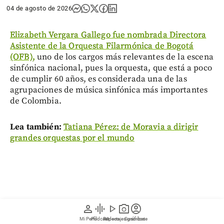
04 de agosto de 2026
Elizabeth Vergara Gallego fue nombrada Directora
Asistente de la Orquesta Filarmónica de Bogotá
(OFB),
uno de los cargos más relevantes de la escena
sinfónica nacional, pues la orquesta, que está a poco
de cumplir 60 años, es considerada una de las
agrupaciones de música sinfónica más importantes
de Colombia.
Lea también:
Tatiana Pérez: de Moravia a dirigir
grandes orquestas por el mundo
person
graphic_eq
play_arrow
photo_camera
account_circle
Mi Perfil
Pódcast
Reportajes gráficos
Videos
Suscríbete