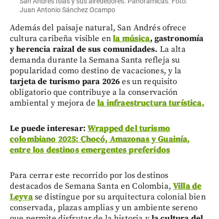
San Andrés Islas y sus alrededores. Panorámicas. Foto:
Juan Antonio Sánchez Ocampo
Además del paisaje natural, San Andrés ofrece
cultura caribeña visible en
la música
, gastronomía
y herencia raizal de sus comunidades.
La alta
demanda durante la Semana Santa refleja su
popularidad como destino de vacaciones, y la
tarjeta de turismo para 2026
es un requisito
obligatorio que contribuye a la conservación
ambiental y mejora de
la infraestructura turística.
Le puede interesar:
Wrapped del turismo
colombiano 2025: Chocó, Amazonas y Guainía,
entre los destinos emergentes preferidos
Para cerrar este recorrido por los destinos
destacados de Semana Santa en Colombia,
Villa de
Leyva
se distingue por su arquitectura colonial bien
conservada, plazas amplias y un ambiente sereno
que permite disfrutar de la historia y
la cultura del