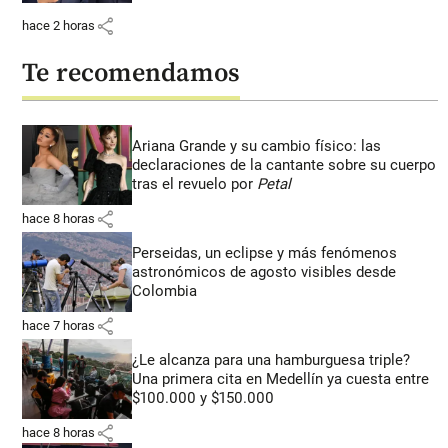
share
hace 2 horas
Te recomendamos
Ariana Grande y su cambio físico: las
declaraciones de la cantante sobre su cuerpo
tras el revuelo por
Petal
share
hace 8 horas
Perseidas, un eclipse y más fenómenos
astronómicos de agosto visibles desde
Colombia
share
hace 7 horas
¿Le alcanza para una hamburguesa triple?
Una primera cita en Medellín ya cuesta entre
$100.000 y $150.000
share
hace 8 horas