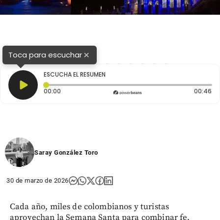
×
Toca para escuchar
1
2
3
4
5
6
7
8
9
10
11
ESCUCHA EL RESUMEN
Tiempo transcurrido: 0 segundos
Du
00:00
00:46
Saray González Toro
30 de marzo de 2026
Cada año, miles de colombianos y turistas
aprovechan la Semana Santa para combinar fe,