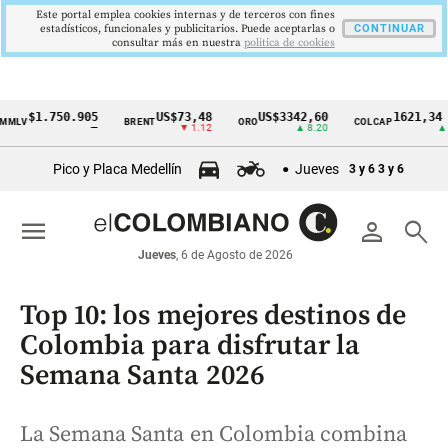
Este portal emplea cookies internas y de terceros con fines
estadísticos, funcionales y publicitarios. Puede aceptarlas o
CONTINUAR
consultar más en nuestra
politica de cookies
.750.905
US$73,48
US$3342,60
1621,34 pts
BRENT
ORO
COLCAP
Cintillo
—
▼ 1.12
▲ 8.20
▲ 0.67
de
Pico y Placa Medellín
Jueves
3 y 6
3 y 6
indicadores
económicos
menu
person
search
Colombia
Jueves
, 6 de Agosto de 2026
Top 10: los mejores destinos de
Colombia para disfrutar la
Semana Santa 2026
La Semana Santa en Colombia combina