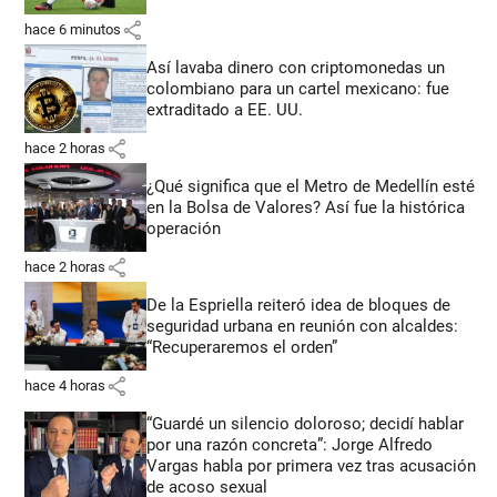
share
hace 6 minutos
Así lavaba dinero con criptomonedas
un
colombiano para un cartel mexicano: fue
extraditado a EE. UU.
share
hace 2 horas
¿Qué significa que el Metro de Medellín esté
en la Bolsa de Valores? Así fue la histórica
operación
share
hace 2 horas
De la Espriella reiteró idea de bloques de
seguridad urbana en reunión con alcaldes:
“Recuperaremos el orden”
share
hace 4 horas
“Guardé un silencio doloroso; decidí hablar
por una razón concreta”: Jorge Alfredo
Vargas habla por primera vez tras acusación
de acoso sexual