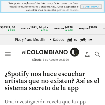
Este portal emplea cookies internas y de terceros con fines
estadísticos, funcionales y publicitarios. Puede aceptarlas o
CONTINUAR
consultar más en nuestra
politica de cookies
42,60
1621,34 pts
$4178
$3639
COLCAP
USD/COP
EUR/COP
DESEMP
Cintillo
▲ 8.20
▲ 0.67
▲ 0.42
—
de
Pico y Placa Medellín
Sabado
no
no
indicadores
económicos
menu
person
search
Colombia
Sábado
, 8 de Agosto de 2026
¿Spotify nos hace escuchar
artistas que no existen? Así es el
sistema secreto de la app
Una investigación revela que la app