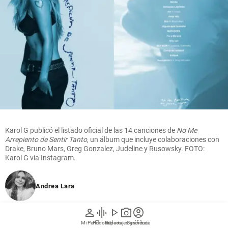
Karol G publicó el listado oficial de las 14 canciones de
No Me
Arrepiento de Sentir Tanto
, un álbum que incluye colaboraciones con
Drake, Bruno Mars, Greg Gonzalez, Judeline y Rusowsky. FOTO:
Karol G vía Instagram.
Andrea Lara
person
graphic_eq
play_arrow
photo_camera
account_circle
06 de agosto de 2026
Mi Perfil
Pódcast
Reportajes gráficos
Videos
Suscríbete