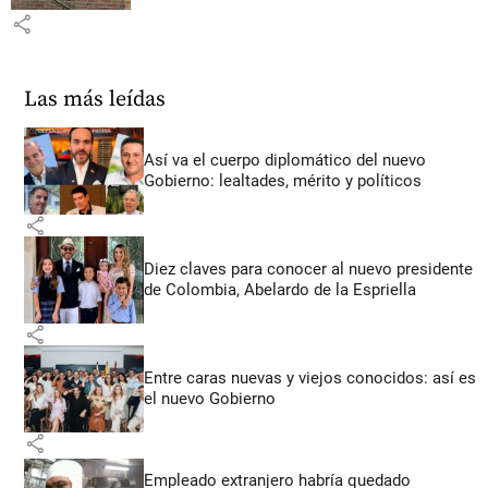
share
Las más leídas
Así va el cuerpo diplomático del nuevo
Gobierno: lealtades, mérito y políticos
share
Diez claves para conocer al nuevo presidente
de Colombia, Abelardo de la Espriella
share
Entre caras nuevas y viejos conocidos: así es
el nuevo Gobierno
share
Empleado extranjero habría quedado