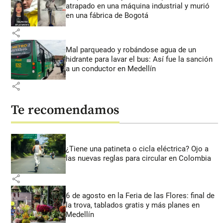
atrapado en una máquina industrial y murió
en una fábrica de Bogotá
share
Mal parqueado y robándose agua de un
hidrante para lavar el bus: Así fue la sanción
a un conductor en Medellín
share
Te recomendamos
¿Tiene una patineta o cicla eléctrica? Ojo a
las nuevas reglas para circular en Colombia
share
6 de agosto en la Feria de las Flores: final de
la trova, tablados gratis y más planes en
Medellín