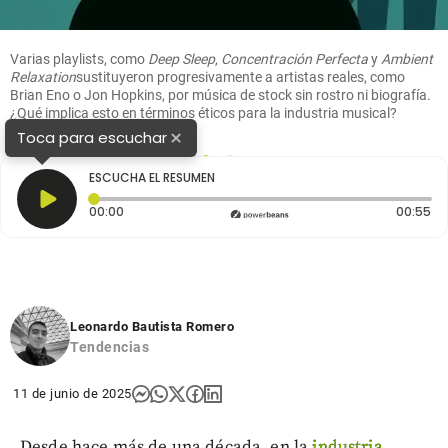
Varias playlists, como
Deep Sleep
,
Concentración Perfecta
y
Ambient
Relaxation
sustituyeron progresivamente a artistas reales, como
Brian Eno o Jon Hopkins, por música de stock sin rostro ni biografía.
¿Qué implica esto en términos éticos para la industria musical?
FOTO EL COLOMBIANO-IA
×
Toca para escuchar
1
2
ESCUCHA EL RESUMEN
Tiempo transcurrido: 0 segundos
Du
00:00
00:55
Leonardo Bautista Romero
Tendencias
11 de junio de 2025
Desde hace más de una década, en la
industria