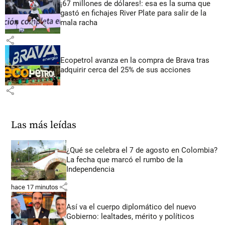
¡67 millones de dólares!: esa es la suma que
gastó en fichajes River Plate para salir de la
mala racha
share
Ecopetrol avanza en la compra de Brava tras
adquirir cerca del 25% de sus acciones
share
Las más leídas
¿Qué se celebra el 7 de agosto en Colombia?
La fecha que marcó el rumbo de la
Independencia
share
hace 17 minutos
Así va el cuerpo diplomático del nuevo
Gobierno: lealtades, mérito y políticos