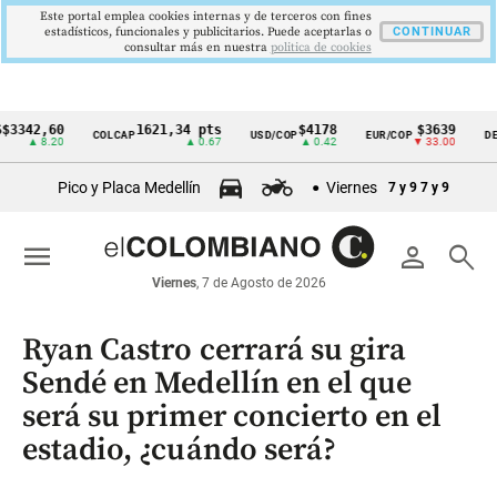
Este portal emplea cookies internas y de terceros con fines
estadísticos, funcionales y publicitarios. Puede aceptarlas o
CONTINUAR
consultar más en nuestra
politica de cookies
2,60
1621,34 pts
$4178
$3639
COLCAP
USD/COP
EUR/COP
DESEMP
Cintillo
 8.20
▲ 0.67
▲ 0.42
▼ 33.00
de
Pico y Placa Medellín
Viernes
7 y 9
7 y 9
indicadores
económicos
menu
person
search
Colombia
Viernes
, 7 de Agosto de 2026
Ryan Castro cerrará su gira
Sendé en Medellín en el que
será su primer concierto en el
estadio, ¿cuándo será?