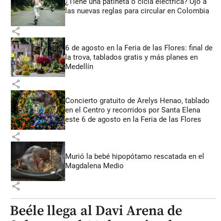
¿Tiene una patineta o cicla eléctrica? Ojo a
las nuevas reglas para circular en Colombia
share
6 de agosto en la Feria de las Flores: final de
la trova, tablados gratis y más planes en
Medellín
share
Concierto gratuito de Arelys Henao, tablado
en el Centro y recorridos por Santa Elena
este 6 de agosto en la Feria de las Flores
share
Murió la bebé hipopótamo rescatada en el
Magdalena Medio
share
Beéle llega al Davi Arena de