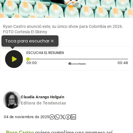
Ryan Castro anunció este, su único show para Colombia en 2026.
FOTO Cortesía El Skinny
×
Toca para escuchar
ESCUCHA EL RESUMEN
Tiempo transcurrido: 0 segundos
Du
00:00
00:48
Claudia Arango Holguín
Editora de Tendencias
04 de noviembre de 2025
Ryan Castro
quiere cumplirse una promesa así