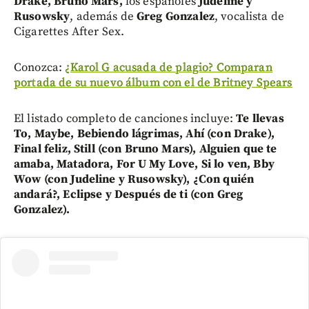
Drake, Bruno Mars,
los españoles
Judeline y
Rusowsky
, además de
Greg Gonzalez
, vocalista de
Cigarettes After Sex.
Conozca:
¿Karol G acusada de plagio? Comparan
portada de su nuevo álbum con el de Britney Spears
El listado completo de canciones incluye:
Te llevas
To, Maybe, Bebiendo lágrimas, Ahí (con Drake),
Final feliz, Still (con Bruno Mars), Alguien que te
amaba, Matadora, For U My Love, Si lo ven, Bby
Wow (con Judeline y Rusowsky), ¿Con quién
andará?, Eclipse y Después de ti (con Greg
Gonzalez).