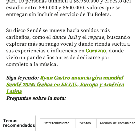
para 10 personas también a $5.950.000 y el resto del
estadio entre $90.000 y $600.000, valores que se
entregan sin incluir el servicio de Tu Boleta.
Su disco Sendé se mueve hacia sonidos más
caribeños, como el
dance hall
y el
reggae,
buscando
explorar más su rango vocal y dando rienda suelta a
sus experiencias e influencias en
Curazao
, donde
vivió un par de años antes de dedicarse por
completo a la música.
Siga leyendo:
Ryan Castro anuncia gira mundial
Sendé 2025: fechas en EE.UU., Europa y América
Latina
Preguntas sobre la nota:
Temas
Entretenimiento
Eventos
Medios de comunicaci
recomendados