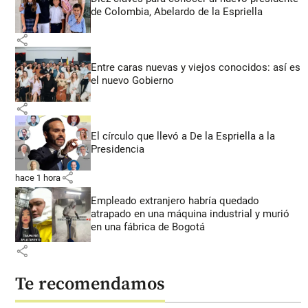
de Colombia, Abelardo de la Espriella
share
Entre caras nuevas y viejos conocidos: así es
el nuevo Gobierno
share
El círculo que llevó a De la Espriella a la
Presidencia
share
hace 1 hora
Empleado extranjero habría quedado
atrapado en una máquina industrial y murió
en una fábrica de Bogotá
share
Te recomendamos