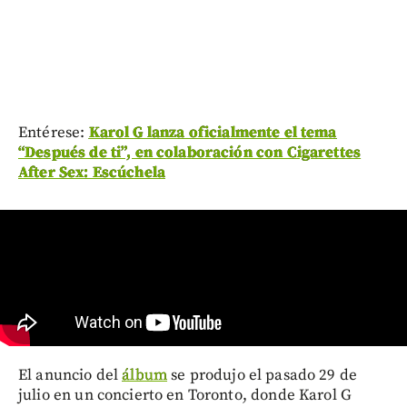
Entérese:
Karol G lanza oficialmente el tema
“Después de ti”, en colaboración con Cigarettes
After Sex: Escúchela
El anuncio del
álbum
se produjo el pasado 29 de
julio en un concierto en Toronto, donde Karol G