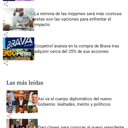
share
La nómina de las mipymes será más costosa:
estas son las opciones para enfrentar el
impacto
share
Ecopetrol avanza en la compra de Brava tras
adquirir cerca del 25% de sus acciones
share
Las más leídas
Así va el cuerpo diplomático del nuevo
Gobierno: lealtades, mérito y políticos
share
Diez claves para conocer al nuevo presidente