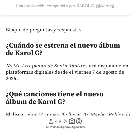
Una publicación compartida por KAROL G (@karolg)
Bloque de preguntas y respuestas
¿Cuándo se estrena el nuevo álbum
de Karol G?
No Me Arrepiento de Sentir Tanto
estará disponible en
plataformas digitales desde el viernes 7 de agosto de
2026.
¿Qué canciones tiene el nuevo
álbum de Karol G?
El disco reúne 14 temas:
Te llevas To, Maybe, Bebiendo
person
graphic_eq
play_arrow
photo_camera
account_circle
lágrimas, Ahí, Final feliz, Still, Alguien que te amaba,
Matadora, For U My Love, Si lo ven, Bby Wow, ¿Con
Mi Perfil
Pódcast
Reportajes gráficos
Videos
Suscríbete