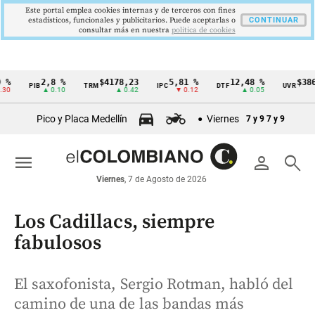
Este portal emplea cookies internas y de terceros con fines
estadísticos, funcionales y publicitarios. Puede aceptarlas o
CONTINUAR
consultar más en nuestra
politica de cookies
2,8 %
$4178,23
5,81 %
12,48 %
$386,127
PIB
TRM
IPC
DTF
UVR
Cintillo
▲ 0.10
▲ 0.42
▼ 0.12
▲ 0.05
▲ 0.
de
Pico y Placa Medellín
Viernes
7 y 9
7 y 9
indicadores
económicos
menu
person
search
Colombia
Viernes
, 7 de Agosto de 2026
Los Cadillacs, siempre
fabulosos
El saxofonista, Sergio Rotman, habló del
camino de una de las bandas más