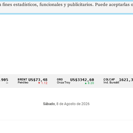
 fines estadísticos, funcionales y publicitarios. Puede aceptarlas
US$73,48
US$3342,60
1621,34 pt
BRENT
ORO
COLCAP
Petróleo
Onza Troy
Índ. Bursátil
▼ 1.12
▲ 8.20
▲ 0.6
Sábado
, 8 de Agosto de 2026