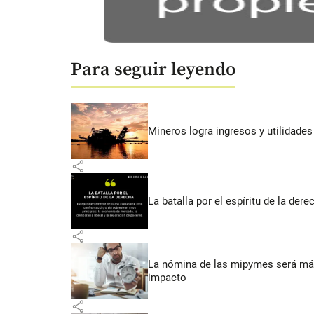
Para seguir leyendo
Mineros logra ingresos y utilidade
share
La batalla por el espíritu de la dere
share
La nómina de las mipymes será más
impacto
share