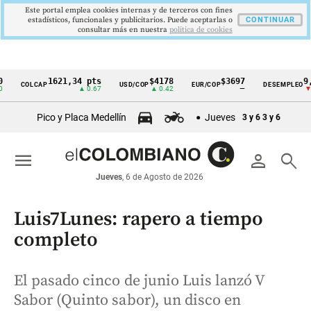
Este portal emplea cookies internas y de terceros con fines
estadísticos, funcionales y publicitarios. Puede aceptarlas o
CONTINUAR
consultar más en nuestra
politica de cookies
1621,34 pts
$4178
$3697
9,9 %
COLCAP
USD/COP
EUR/COP
DESEMPLEO
Cintillo
▲ 0.67
▲ 0.42
—
▼ 0.30
de
Pico y Placa Medellín
Jueves
3 y 6
3 y 6
indicadores
económicos
menu
person
search
Colombia
Jueves
, 6 de Agosto de 2026
Luis7Lunes: rapero a tiempo
completo
El pasado cinco de junio Luis lanzó V
Sabor (Quinto sabor), un disco en