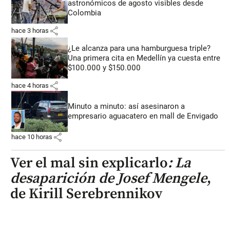
astronómicos de agosto visibles desde
Colombia
share
hace 3 horas
¿Le alcanza para una hamburguesa triple?
Una primera cita en Medellín ya cuesta entre
$100.000 y $150.000
share
hace 4 horas
Minuto a minuto: así asesinaron a
empresario aguacatero en mall de Envigado
share
hace 10 horas
Ver el mal sin explicarlo
: La
desaparición de Josef Mengele
,
de Kirill Serebrennikov