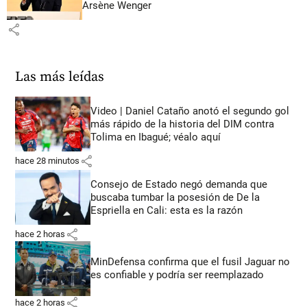
Arsène Wenger
share
Las más leídas
Video | Daniel Cataño anotó el segundo gol
más rápido de la historia del DIM contra
Tolima en Ibagué; véalo aquí
share
hace 28 minutos
Consejo de Estado negó demanda que
buscaba tumbar la posesión de De la
Espriella en Cali: esta es la razón
share
hace 2 horas
MinDefensa confirma que el fusil Jaguar no
es confiable y podría ser reemplazado
share
hace 2 horas