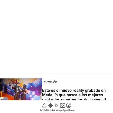
Televisión
Este es el nuevo reality grabado en
Medellín que busca a los mejores
cantantes emergentes de la ciudad
person
graphic_eq
play_arrow
photo_camera
account_circle
Mi Perfil
Pódcast
Reportajes gráficos
Videos
Suscríbete