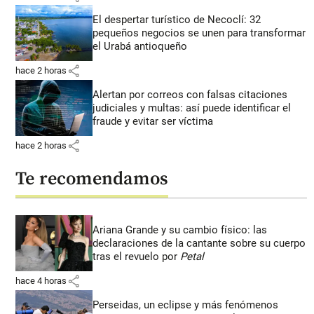
El despertar turístico de Necoclí: 32
pequeños negocios se unen para transformar
el Urabá antioqueño
share
hace 2 horas
Alertan por correos con falsas citaciones
judiciales y multas: así puede identificar el
fraude y evitar ser víctima
share
hace 2 horas
Te recomendamos
Ariana Grande y su cambio físico: las
declaraciones de la cantante sobre su cuerpo
tras el revuelo por
Petal
share
hace 4 horas
Perseidas, un eclipse y más fenómenos