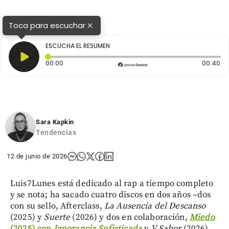
×
Toca para escuchar
1
2
ESCUCHA EL RESUMEN
Tiempo transcurrido: 0 segundos
Du
00:00
00:40
Sara Kapkin
Tendencias
12 de junio de 2026
Luis7Lunes está dedicado al rap a tiempo completo
y se nota; ha sacado cuatro discos en dos años –dos
con su sello, Afterclass,
La Ausencia del Descanso
(2025) y
Suerte
(2026) y dos en colaboración,
Miedo
(2025) con
Ignorancia Sofisticada
y
V Sabor
(2026),