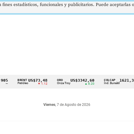
 fines estadísticos, funcionales y publicitarios. Puede aceptarlas
US$73,48
US$3342,60
1621,34 pts
BRENT
ORO
COLCAP
Petróleo
Onza Troy
Índ. Bursátil
▼ 1.12
▲ 8.20
▲ 0.67
Viernes
, 7 de Agosto de 2026