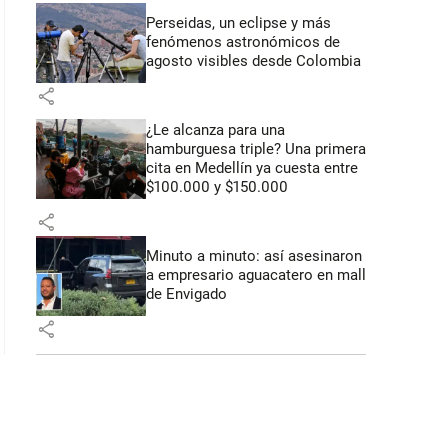
 53 segundos
Perseidas, un eclipse y más
fenómenos astronómicos de
agosto visibles desde Colombia
share
¿Le alcanza para una
hamburguesa triple? Una primera
cita en Medellín ya cuesta entre
$100.000 y $150.000
share
Minuto a minuto: así asesinaron
a empresario aguacatero en mall
de Envigado
share