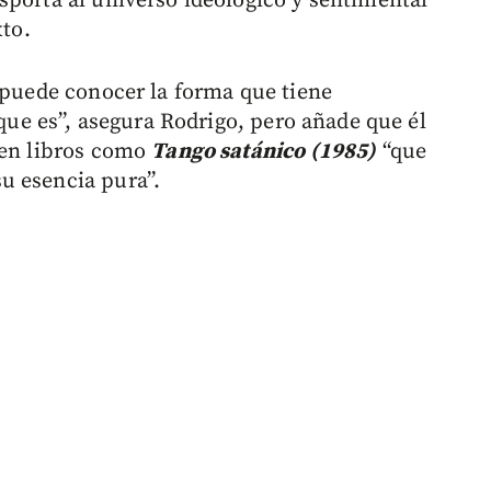
sporta al universo ideológico y sentimental
xto.
e puede conocer la forma que tiene
 que es”, asegura Rodrigo, pero añade que él
 en libros como
Tango satánico (1985)
“que
u esencia pura”.