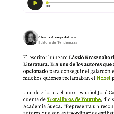
Tiempo transcurrido: 0 segundos
00:00
Claudia Arango Holguín
Editora de Tendencias
El escritor húngaro
László Krasznahork
Literatura. Era uno de los autores que
opcionado
para conseguir el galardón e
muchos quienes reclamaban el
Nobel
p
Uno de ellos es el autor español José C
cuenta de
Trotalibros de Youtube
, dio
Academia Sueca. “Representa un reconoc
autores que son extraordinarios estilis