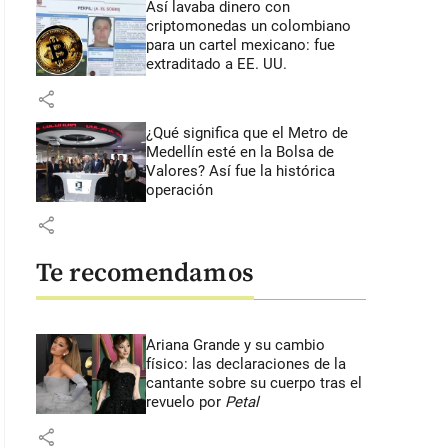
Así lavaba dinero con
criptomonedas
un colombiano
para un cartel mexicano: fue
extraditado a EE. UU.
share
¿Qué significa que el Metro de
Medellín esté en la Bolsa de
Valores? Así fue la histórica
operación
share
Te recomendamos
Ariana Grande y su cambio
unos libros de László Krasznahorkai que se pueden leer en español. FOTO
físico: las declaraciones de la
cantante sobre su cuerpo tras el
revuelo por
Petal
share