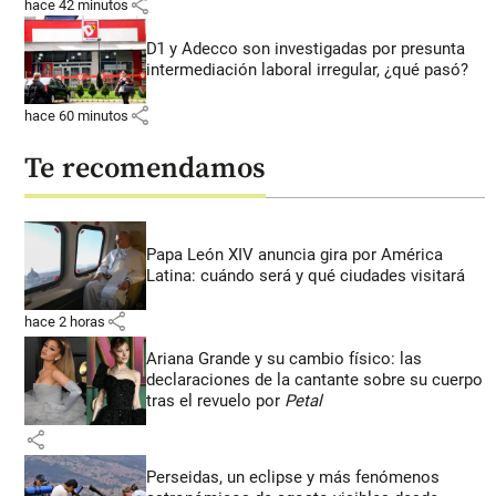
share
hace 42 minutos
D1 y Adecco son investigadas por presunta
intermediación laboral irregular, ¿qué pasó?
share
hace 60 minutos
Te recomendamos
Papa León XIV anuncia gira por América
Latina: cuándo será y qué ciudades visitará
share
hace 2 horas
Ariana Grande y su cambio físico: las
declaraciones de la cantante sobre su cuerpo
tras el revuelo por
Petal
share
Perseidas, un eclipse y más fenómenos