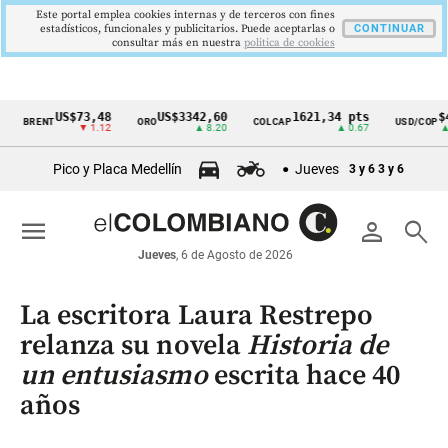
Este portal emplea cookies internas y de terceros con fines
estadísticos, funcionales y publicitarios. Puede aceptarlas o
CONTINUAR
consultar más en nuestra
politica de cookies
US$73,48
US$3342,60
1621,34 pts
$417
BRENT
ORO
COLCAP
USD/COP
Cintillo
▼ 1.12
▲ 8.20
▲ 0.67
▲ 0.4
de
Pico y Placa Medellín
Jueves
3 y 6
3 y 6
indicadores
económicos
menu
person
search
Colombia
Jueves
, 6 de Agosto de 2026
La escritora Laura Restrepo
relanza su novela
Historia de
un entusiasmo
escrita hace 40
años