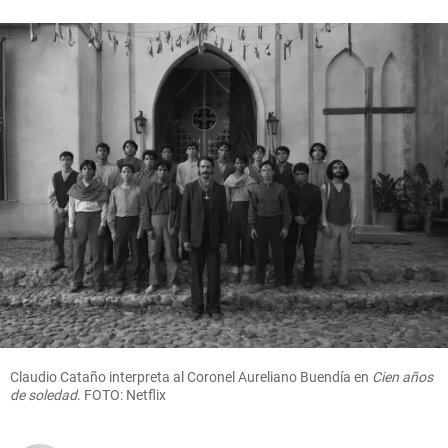
Claudio Cataño interpreta al Coronel Aureliano Buendía en
Cien años
de soledad
. FOTO: Netflix