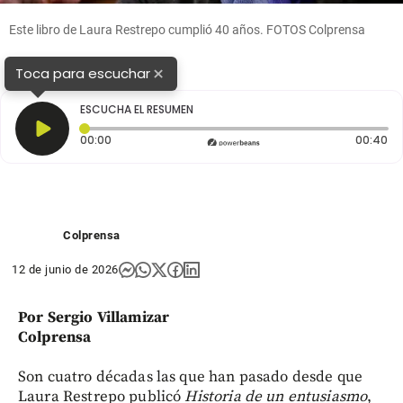
Este libro de Laura Restrepo cumplió 40 años. FOTOS Colprensa
×
Toca para escuchar
ESCUCHA EL RESUMEN
Tiempo transcurrido: 0 segundos
Du
00:00
00:40
Colprensa
12 de junio de 2026
Por Sergio Villamizar
Colprensa
Son cuatro décadas las que han pasado desde que
Laura Restrepo publicó
Historia de un entusiasmo
,