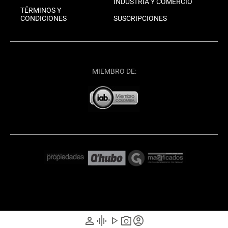
INDUSTRIA Y COMERCIO
TÉRMINOS Y
CONDICIONES
SUSCRIPCIONES
MIEMBRO DE:
person
graphic_eq
play_arrow
photo_camera
account_circle