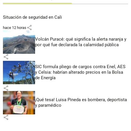
Situación de seguridad en Cali
share
hace 12 horas
Volcán Puracé: qué significa la alerta naranja y
por qué fue declarada la calamidad pública
share
SIC formula pliego de cargos contra Enel, AES
y Celsia: habrían alterado precios en la Bolsa
de Energía
share
¡Qué tesa! Luisa Pineda es bombera, deportista
y paramédico
share