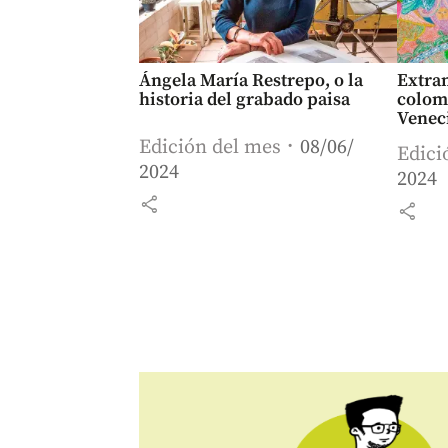
Ángela María Restrepo, o la
Extran
historia del grabado paisa
colom
Venec
Edición del mes
08/06/
Edici
2024
2024
share
share