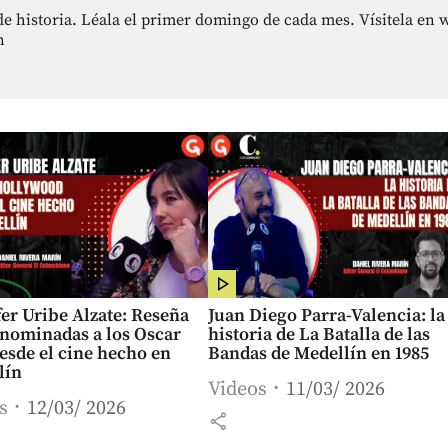
 de historia. Léala el primer domingo de cada mes. Vísitela e
n
er Uribe Alzate: Reseña
Juan Diego Parra-Valencia: la
 nominadas a los Oscar
historia de La Batalla de las
esde el cine hecho en
Bandas de Medellín en 1985
lín
Videos
11/03/ 2026
s
12/03/ 2026
share