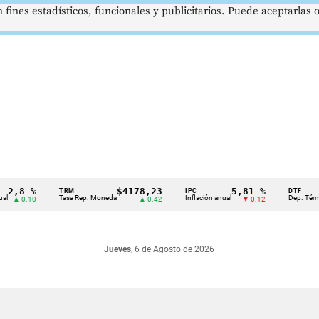
 fines estadísticos, funcionales y publicitarios. Puede aceptarlas
,8 %
$4178,23
5,81 %
TRM
IPC
DTF
Tasa Rep. Moneda
Inflación anual
Dep. Término Fi
 0.10
▲ 0.42
▼ 0.12
Jueves
, 6 de Agosto de 2026