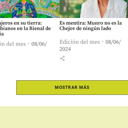
jeros en su tierra:
Es mentira: Munro no es la
bianos en la Bienal de
Chejov de ningún lado
ia
Edición del mes
08/06/
ón del mes
08/06/
2024
share
MOSTRAR MÁS