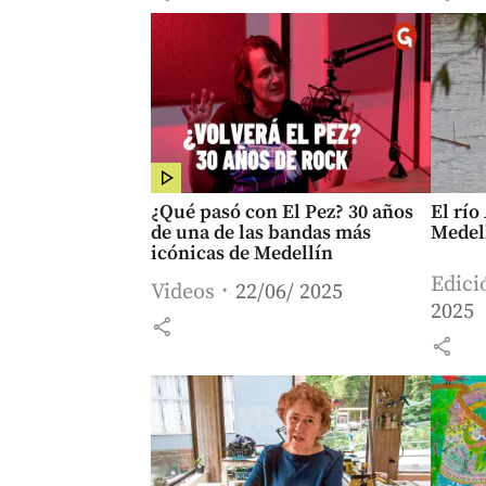
¿Qué pasó con El Pez? 30 años
El río
de una de las bandas más
Medell
icónicas de Medellín
Edici
Videos
22/06/ 2025
2025
share
share