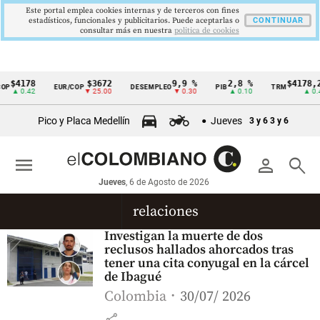
Este portal emplea cookies internas y de terceros con fines
estadísticos, funcionales y publicitarios. Puede aceptarlas o
CONTINUAR
consultar más en nuestra
politica de cookies
$4178
$3672
9,9 %
2,8 %
$4178,2
P
EUR/COP
DESEMPLEO
PIB
TRM
Cintillo
▲ 0.42
▼ 25.00
▼ 0.30
▲ 0.10
▲ 0.4
de
Pico y Placa Medellín
Jueves
3 y 6
3 y 6
indicadores
económicos
menu
person
search
Colombia
Jueves
, 6 de Agosto de 2026
relaciones
Investigan la muerte de dos
reclusos hallados ahorcados tras
tener una cita conyugal en la cárcel
de Ibagué
Colombia
30/07/ 2026
share