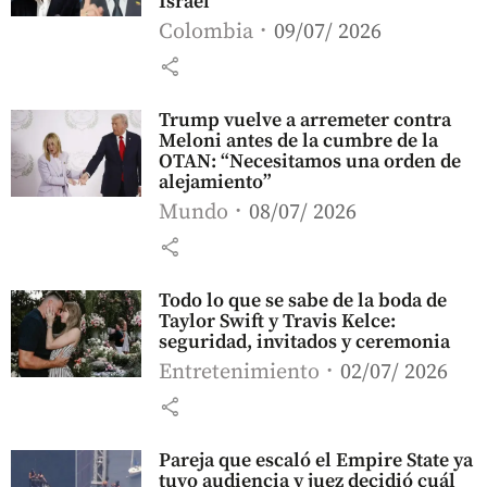
Israel
Colombia
09/07/ 2026
share
Trump vuelve a arremeter contra
Meloni antes de la cumbre de la
OTAN: “Necesitamos una orden de
alejamiento”
Mundo
08/07/ 2026
share
Todo lo que se sabe de la boda de
Taylor Swift y Travis Kelce:
seguridad, invitados y ceremonia
Entretenimiento
02/07/ 2026
share
Pareja que escaló el Empire State ya
tuvo audiencia y juez decidió cuál