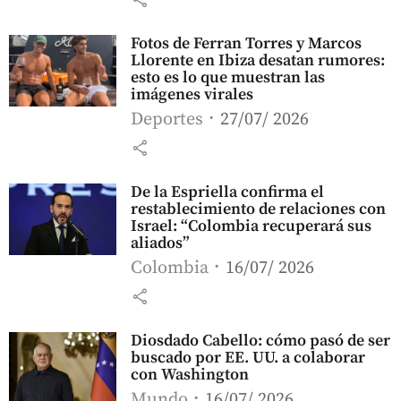
Fotos de Ferran Torres y Marcos
Llorente en Ibiza desatan rumores:
esto es lo que muestran las
imágenes virales
Deportes
27/07/ 2026
share
De la Espriella confirma el
restablecimiento de relaciones con
Israel: “Colombia recuperará sus
aliados”
Colombia
16/07/ 2026
share
Diosdado Cabello: cómo pasó de ser
buscado por EE. UU. a colaborar
con Washington
Mundo
16/07/ 2026