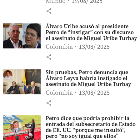
Mundo
19/08/ 2025
share
Álvaro Uribe acusó al presidente
Petro de “instigar” con su discurso
el asesinato de Miguel Uribe Turbay
Colombia
13/08/ 2025
share
Sin pruebas, Petro denuncia que
Álvaro Leyva habría instigado el
asesinato de Miguel Uribe Turbay
Colombia
13/08/ 2025
share
Petro dice que podría prohibir la
entrada del subsecretario de Estado
de EE. UU. “porque me insultó”,
pero “no soy igual que ellos”