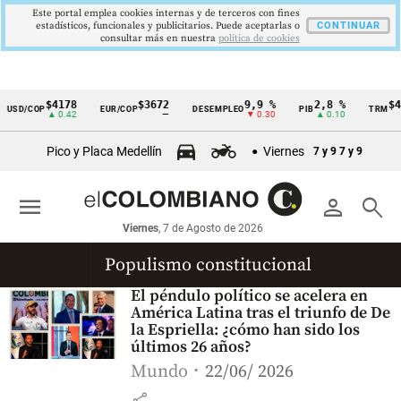
Este portal emplea cookies internas y de terceros con fines
estadísticos, funcionales y publicitarios. Puede aceptarlas o
CONTINUAR
consultar más en nuestra
politica de cookies
$4178
$3672
9,9 %
2,8 %
$41
USD/COP
EUR/COP
DESEMPLEO
PIB
TRM
Cintillo
▲ 0.42
—
▼ 0.30
▲ 0.10
de
Pico y Placa Medellín
Viernes
7 y 9
7 y 9
indicadores
económicos
menu
person
search
Colombia
Viernes
, 7 de Agosto de 2026
Populismo constitucional
El péndulo político se acelera en
América Latina tras el triunfo de De
la Espriella: ¿cómo han sido los
últimos 26 años?
Mundo
22/06/ 2026
share