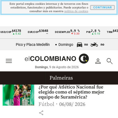
Este portal emplea cookies internas y de terceros con fines
estadísticos, funcionales y publicitarios. Puede aceptarlas o
CONTINUAR
consultar más en nuestra
politica de cookies
$4178
$3648
9,9 %
2,8 %
$417
SD/COP
EUR/COP
DESEMPLEO
PIB
TRM
Cintillo
▲ 0.42
—
▼ 0.30
▲ 0.10
▲
de
Pico y Placa Medellín
Domingo
no
no
indicadores
económicos
menu
person
search
Colombia
Domingo
, 9 de Agosto de 2026
Palmeiras
¿Por qué Atlético Nacional fue
elegido como el séptimo mejor
equipo de Suramérica?
Fútbol
06/08/ 2026
share